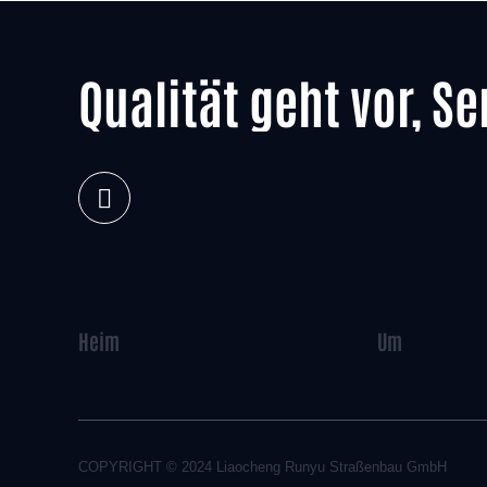
Qualität geht vor, Se
Heim
Um
COPYRIGHT © 2024
Liaocheng Runyu Straßenbau GmbH