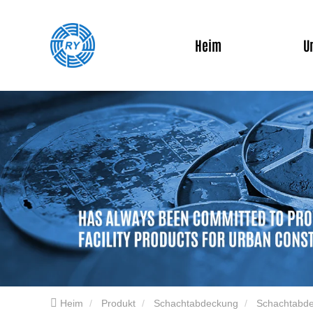
Heim
U
Heim
Produkt
Schachtabdeckung
Schachtabde