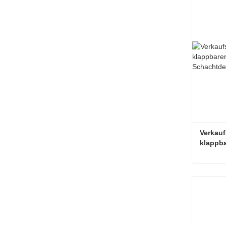
Verkauf
klappba
Schach