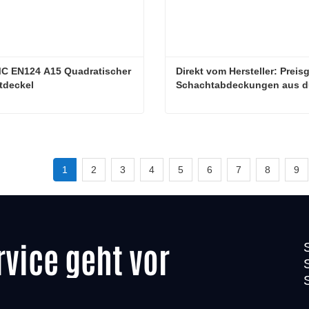
C EN124 A15 Quadratischer 
Direkt vom Hersteller: Preisg
tdeckel
Schachtabdeckungen aus du
Gusseisen
FRP BMC EN124 A15 Quadratischer Schachtdeckel
1
2
3
4
5
6
7
8
9
rvice geht vor