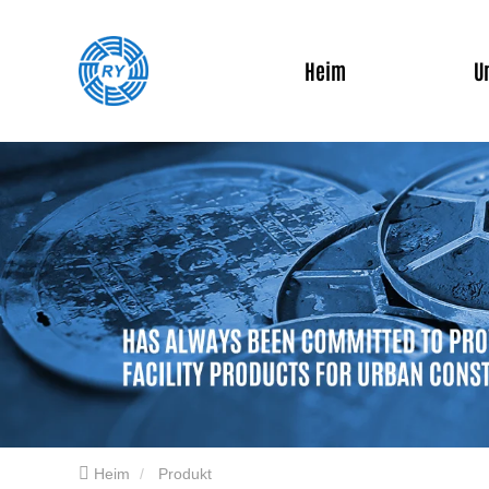
Heim
U
Heim
Produkt