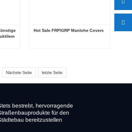
ünstige 
Hot Sale FRP/GRP Manlohe Covers
ktilem 
Direkt vom Hersteller: Preisgünstige Schachtabdeckungen aus duktilem Gusseisen
Hot Sale FRP/GRP Manlohe Covers
Nächste Seite
letzte Seite
Stets bestrebt, hervorragende
Straßenbauprodukte für den
Städtebau bereitzustellen