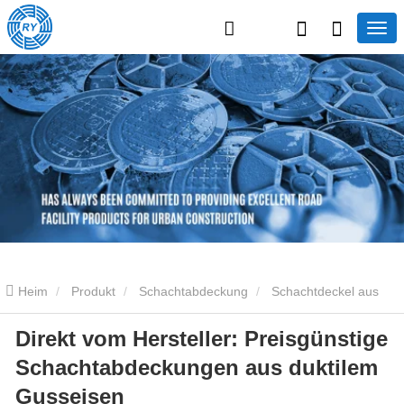
Heim
Produkt
Schachtabdeckung
Schachtdeckel aus
Direkt vom Hersteller: Preisgünstige
Gusseisen
Direkt vom Hersteller: Preisgünstige
Schachtabdeckungen aus duktilem
Schachtabdeckungen aus duktilem Gusseisen
Gusseisen