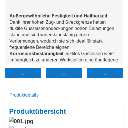
Außergewöhnliche Festigkeit und Haltbarkeit
:
Dank ihrer hohen Zug- und Streckgrenze halten
duktile Gusseisenabdeckungen hohen Belastungen
stand und sind widerstandsfähig gegen
Verformungen, wodurch sie sich ideal für stark
frequentierte Bereiche eignen.
Korrosionsbeständigkeit
Duktiles Gusseisen weist
im Vergleich zu anderen Werkstoffen eine überlegene
Korrosionsbeständigkeit auf und gewährleistet so
eine lange Lebensdauer auch unter rauen
Umgebungsbedingungen.
Leichtes Design
Trotz ihrer Festigkeit sind duktile
Gusseisenabdeckungen bis zu 50 % leichter als
Produktdetails
herkömmliches Graugussblech, was die Handhabung
und Montage erleichtert.
Produktübersicht
Kosteneffizienz
Die Langlebigkeit und der geringe
Wartungsaufwand von Abdeckungen aus duktilem
Gusseisen führen zu reduzierten Langzeitkosten und