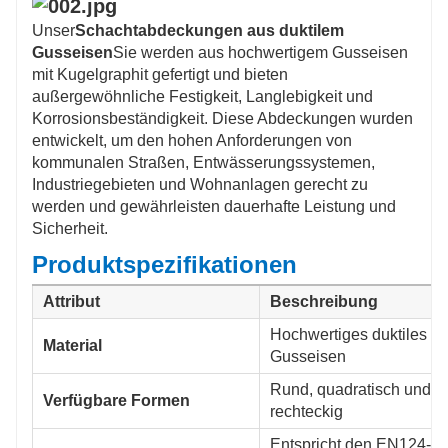
bieten somit wirtschaftliche Vorteile über ihre gesamte
Lebensdauer.
Unser
Schachtabdeckungen aus duktilem
Umweltverträglichkeit
Sphäroguss ist recycelbar und
Gusseisen
Sie werden aus hochwertigem Gusseisen
unterstützt somit umweltfreundliche Praktiken, da die
mit Kugelgraphit gefertigt und bieten
Materialien in neuen Produkten wiederverwendet
außergewöhnliche Festigkeit, Langlebigkeit und
werden können.
Korrosionsbeständigkeit. Diese Abdeckungen wurden
Verbesserte Sicherheitsmerkmale
Diese
entwickelt, um den hohen Anforderungen von
Abdeckungen können mit rutschfesten Oberflächen
kommunalen Straßen, Entwässerungssystemen,
versehen werden, um die Sicherheit der Fußgänger
Industriegebieten und Wohnanlagen gerecht zu
zu verbessern, und sind aufgrund ihrer Robustheit
werden und gewährleisten dauerhafte Leistung und
weniger anfällig für plötzliche Ausfälle.
Sicherheit.
Produktspezifikationen
Attribut
Beschreibung
Hochwertiges duktiles
Material
Gusseisen
Rund, quadratisch und
Verfügbare Formen
rechteckig
Entspricht den EN124-