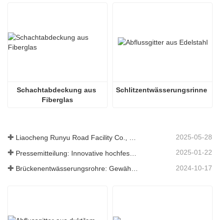
Schachtabdeckung aus 
Schlitzentwässerungsrinne
Fiberglas
2025-05-28
Liaocheng Runyu Road Facility Co., Ltd.: Ein zuverlässiger Hersteller von Schachtabdeckungen für eine sicherere städtische Infrastruktur
2025-01-22
Pressemitteilung: Innovative hochfeste Entwässerungsroste – Erhöhung der Sicherheit und Effizienz der städtischen Infrastruktur
2024-10-17
Brückenentwässerungsrohre: Gewährleistung eines effizienten Wassermanagements in der modernen Infrastruktur