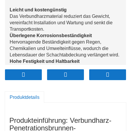
Leicht und kostengünstig
Das Verbundharzmaterial reduziert das Gewicht,
vereinfacht Installation und Wartung und senkt die
Transportkosten.
Überlegene Korrosionsbeständigkeit
Hervorragende Beständigkeit gegen Regen,
Chemikalien und Umwelteinflüsse, wodurch die
Lebensdauer der Schachtabdeckung verlängert wird.
Hohe Festigkeit und Haltbarkeit
Hält hohen Belastungen und Druck stand, ohne sich
zu verformen, geeignet für städtische und industrielle
Anwendungen.
Rutschfeste Oberfläche
Speziell behandelt, um hervorragende Anti-Rutsch-
Produktdetails
Eigenschaften zu bieten und die Sicherheit für
Fußgänger und Fahrzeuge zu gewährleisten.
Umweltfreundlich und nachhaltig
Produkteinführung: Verbundharz-
Hergestellt aus recycelbaren Materialien, unterstützt
eine nachhaltige Entwicklung und minimiert die
Penetrationsbrunnen-