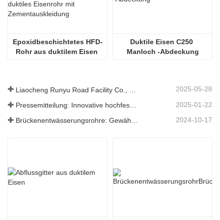
Epoxidbeschichtetes HFD-
Duktile Eisen C250 
Rohr aus duktilem Eisen 
Manloch -Abdeckung
mit Zementauskleidung
2025-05-28
Liaocheng Runyu Road Facility Co., Ltd.: Ein zuverlässiger Hersteller von Schachtabdeckungen für eine sicherere städtische Infrastruktur
2025-01-22
Pressemitteilung: Innovative hochfeste Entwässerungsroste – Erhöhung der Sicherheit und Effizienz der städtischen Infrastruktur
2024-10-17
Brückenentwässerungsrohre: Gewährleistung eines effizienten Wassermanagements in der modernen Infrastruktur