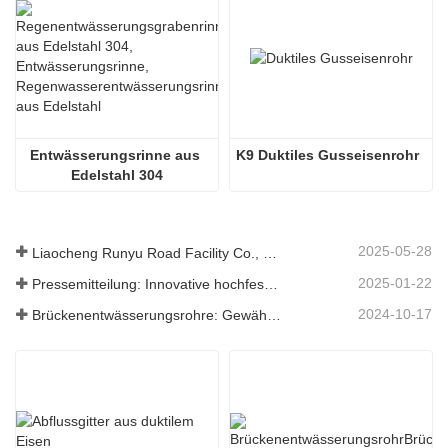
Entwässerungsrinne aus 
K9 Duktiles Gusseisenrohr
Edelstahl 304
2025-05-28
Liaocheng Runyu Road Facility Co., Ltd.: Ein zuverlässiger Hersteller von Schachtabdeckungen für eine sicherere städtische Infrastruktur
2025-01-22
Pressemitteilung: Innovative hochfeste Entwässerungsroste – Erhöhung der Sicherheit und Effizienz der städtischen Infrastruktur
2024-10-17
Brückenentwässerungsrohre: Gewährleistung eines effizienten Wassermanagements in der modernen Infrastruktur