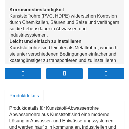
Korrosionsbeständigkeit
Kunststoffrohre (PVC, HDPE) widerstehen Korrosion
durch Chemikalien, Säuren und Salze und verlängern
so die Lebensdauer in Abwasser- und
Industriesystemen.
Leicht und einfach zu installieren
Kunststoffrohre sind leichter als Metallrohre, wodurch
sie unter verschiedenen Bedingungen einfacher und
kostengünstiger zu transportieren und zu installieren
sind.
Haltbarkeit und Schlagfestigkeit
Aufgrund ihrer hervorragenden Schlagfestigkeit sind
Kunststoffrohre, insbesondere HDPE, auch in rauen
Umgebungen haltbar und weniger anfällig für Risse.
Produktdetails
Niedrige Wartungskosten
Ihre glatten Innenflächen und Korrosionsbeständigkeit
Produktdetails für Kunststoff-Abwasserrohre
reduzieren Verstopfungen und Wartungsbedarf und
Abwasserrohre aus Kunststoff sind eine moderne
senken so langfristig Kosten.
Lösung in Abwasser- und Entwässerungssystemen
Umweltfreundlichkeit
und werden häufig in kommunalen, industriellen und