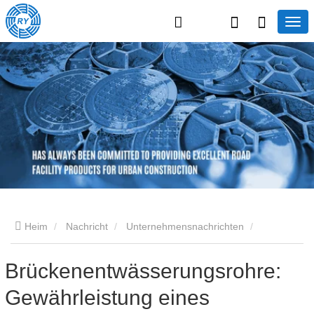
Heim
Nachricht
Unternehmensnachrichten
Brückenentwässerungsrohre: Gewährleistung eines effizienten
Brückenentwässerungsrohre:
Gewährleistung eines
Wassermanagements in der modernen Infrastruktur