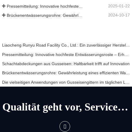
2025-01-22
Pressemitteilung: Innovative hochfeste Entwässerungsroste – Erhöhung der Sicherheit und Effizienz der städtischen Infrastruktur
2024-10-17
Brückenentwässerungsrohre: Gewährleistung eines effizienten Wassermanagements in der modernen Infrastruktur
Liaocheng Runyu Road Facility Co., Ltd.: Ein zuverlässiger Hersteller von Schachtabdeckungen für eine sicherere städtische Infrastruktur
Pressemitteilung: Innovative hochfeste Entwässerungsroste – Erhöhung der Sicherheit und Effizienz der städtischen Infrastruktur
Schachtabdeckungen aus Gusseisen: Haltbarkeit trifft auf Innovation
Brückenentwässerungsrohre: Gewährleistung eines effizienten Wassermanagements in der modernen Infrastruktur
Die vielseitigen Anwendungen von Gusseisengittern im täglichen Leben und Zukunftsaussichten
Qualität geht vor, Service geht vor