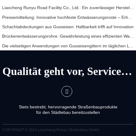
Liaocheng Runyu Road Facility Co., Ltd.: Ein zuverlässiger Hersteller von Schachtabdeckungen für eine sicherere städtische Infrastruktur
Pressemitteilung: Innovative hochfeste Entwässerungsroste – Erhöhung der Sicherheit und Effizienz der städtischen Infrastruktur
Schachtabdeckungen aus Gusseisen: Haltbarkeit trifft auf Innovation
Brückenentwässerungsrohre: Gewährleistung eines effizienten Wassermanagements in der modernen Infrastruktur
Die vielseitigen Anwendungen von Gusseisengittern im täglichen Leben und Zukunftsaussichten
Qualität geht vor, Service geht vor
Stets bestrebt, hervorragende Straßenbauprodukte
für den Städtebau bereitzustellen
COPYRIGHT © 2024
Liaocheng Runyu Straßenbau GmbH