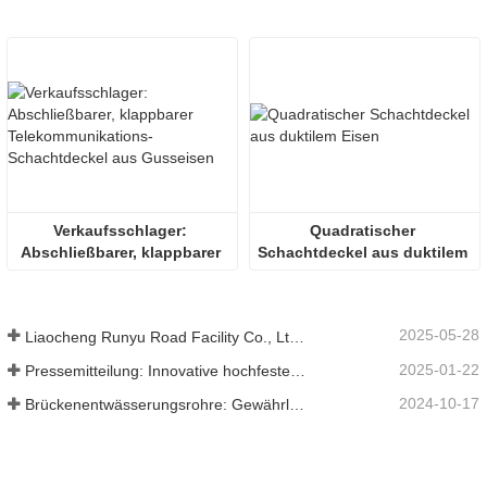
Verkaufsschlager: 
Quadratischer 
Abschließbarer, klappbarer 
Schachtdeckel aus duktilem 
Telekommunikations-
Eisen
Schachtdeckel aus 
Gusseisen
2025-05-28
Liaocheng Runyu Road Facility Co., Ltd.: Ein zuverlässiger Hersteller von Schachtabdeckungen für eine sicherere städtische Infrastruktur
2025-01-22
Pressemitteilung: Innovative hochfeste Entwässerungsroste – Erhöhung der Sicherheit und Effizienz der städtischen Infrastruktur
2024-10-17
Brückenentwässerungsrohre: Gewährleistung eines effizienten Wassermanagements in der modernen Infrastruktur