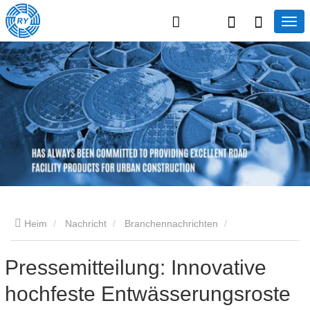
Heim
Nachricht
Branchennachrichten
Pressemitteilung: Innovative hochfeste Entwässerungsroste –
Pressemitteilung: Innovative
hochfeste Entwässerungsroste
Erhöhung der Sicherheit und Effizienz der städtischen