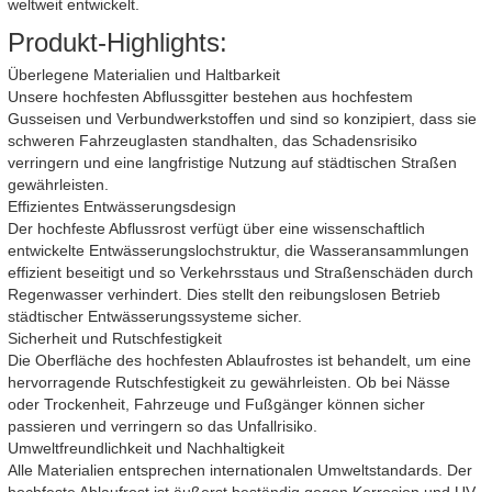
weltweit entwickelt.
Produkt-Highlights:
Überlegene Materialien und Haltbarkeit
Unsere hochfesten Abflussgitter bestehen aus hochfestem
Gusseisen und Verbundwerkstoffen und sind so konzipiert, dass sie
schweren Fahrzeuglasten standhalten, das Schadensrisiko
verringern und eine langfristige Nutzung auf städtischen Straßen
gewährleisten.
Effizientes Entwässerungsdesign
Der hochfeste Abflussrost verfügt über eine wissenschaftlich
entwickelte Entwässerungslochstruktur, die Wasseransammlungen
effizient beseitigt und so Verkehrsstaus und Straßenschäden durch
Regenwasser verhindert. Dies stellt den reibungslosen Betrieb
städtischer Entwässerungssysteme sicher.
Sicherheit und Rutschfestigkeit
Die Oberfläche des hochfesten Ablaufrostes ist behandelt, um eine
hervorragende Rutschfestigkeit zu gewährleisten. Ob bei Nässe
oder Trockenheit, Fahrzeuge und Fußgänger können sicher
passieren und verringern so das Unfallrisiko.
Umweltfreundlichkeit und Nachhaltigkeit
Alle Materialien entsprechen internationalen Umweltstandards. Der
hochfeste Ablaufrost ist äußerst beständig gegen Korrosion und UV-