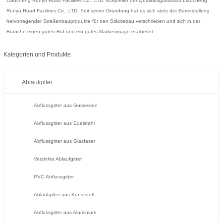
Liaocheng Runyu Road Facilities Co., LTD: Eckpfeiler der Qualitätsgussstadt Liaocheng
Runyu Road Facilities Co., LTD. Seit seiner Gründung hat es sich stets der Bereitstellung
hervorragender Straßenbauprodukte für den Städtebau verschrieben und sich in der
Branche einen guten Ruf und ein gutes Markenimage erarbeitet.
Kategorien und Produkte
Ablaufgitter
Abflussgitter aus Gusseisen
Abflussgitter aus Edelstahl
Abflussgitter aus Glasfaser
Verzinkte Ablaufgitter
PVC-Abflussgitter
Ablaufgitter aus Kunststoff
Abflussgitter aus Aluminium