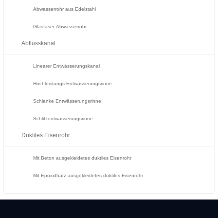
Abwasserrohr aus Edelstahl
Glasfaser-Abwasserrohr
Abflusskanal
Linearer Entwässerungskanal
Hochleistungs-Entwässerungsrinne
Schlanke Entwässerungsrinne
Schlitzentwässerungsrinne
Duktiles Eisenrohr
Mit Beton ausgekleidetes duktiles Eisenrohr
Mit Epoxidharz ausgekleidetes duktiles Eisenrohr