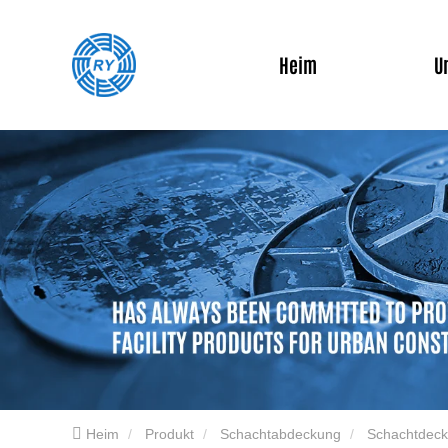
Heim
U
Heim
Produkt
Schachtabdeckung
Schachtdeck