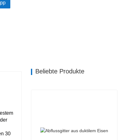
pp
Beliebte Produkte
festem
oder
en 30