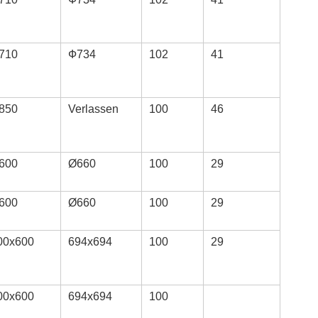
710
Ф734
102
41
850
Verlassen
100
46
600
Ø660
100
29
600
Ø660
100
29
00x600
694x694
100
29
00x600
694x694
100