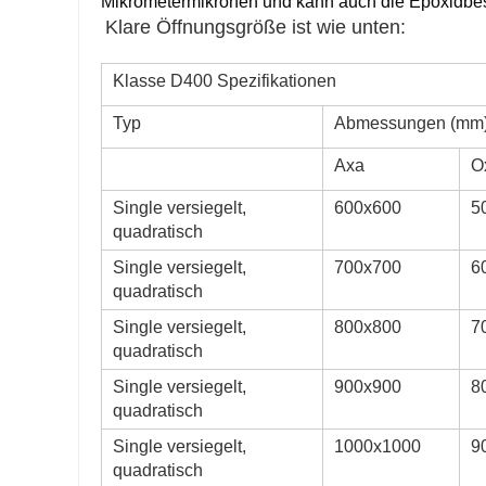
Mikrometermikronen und kann auch die Epoxidbe
Klare Öffnungsgröße ist wie unten:
Klasse D400 Spezifikationen
Typ
Abmessungen (mm
Axa
O
Single versiegelt,
600x600
5
quadratisch
Single versiegelt,
700x700
6
quadratisch
Single versiegelt,
800x800
7
quadratisch
Single versiegelt,
900x900
8
quadratisch
Single versiegelt,
1000x1000
9
quadratisch