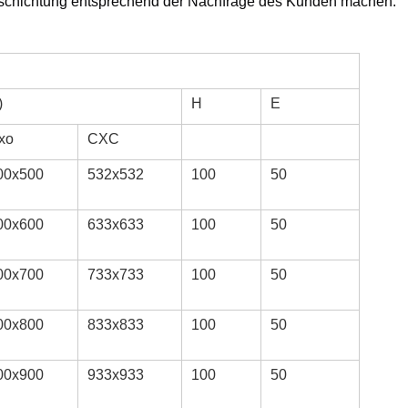
schichtung entsprechend der Nachfrage des Kunden machen.
)
H
E
xo
CXC
00x500
532x532
100
50
00x600
633x633
100
50
00x700
733x733
100
50
00x800
833x833
100
50
00x900
933x933
100
50