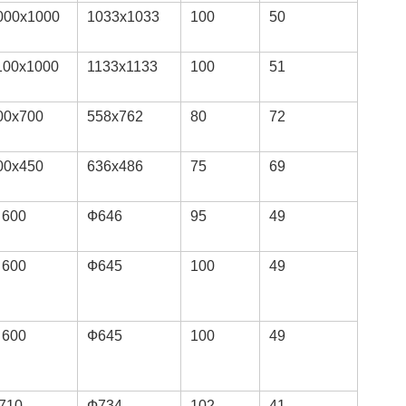
000x1000
1033x1033
100
50
100x1000
1133x1133
100
51
00x700
558x762
80
72
00x450
636x486
75
69
 600
Ф646
95
49
 600
Ф645
100
49
 600
Ф645
100
49
710
Ф734
102
41