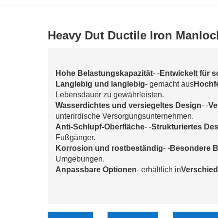
Heavy Dut Ductile Iron Manlo
Hohe Belastungskapazität
- -
Entwickelt für 
Langlebig und langlebig
- gemacht aus
Hochfe
Lebensdauer zu gewährleisten.
Wasserdichtes und versiegeltes Design
- -
Ve
unterirdische Versorgungsunternehmen.
Anti-Schlupf-Oberfläche
- -
Strukturiertes De
Fußgänger.
Korrosion und rostbeständig
- -
Besondere B
Umgebungen.
Anpassbare Optionen
- erhältlich in
Verschied