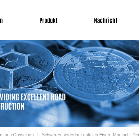
m
Produkt
Nachricht
el aus Gusseisen
Schweres niederlaut duktiles Eisen -Manloch -D