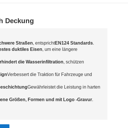
ch Deckung
schwere Straßen
, entspricht
EN124 Standards
.
stes duktiles Eisen
, um eine längere
rhindert die Wasserinfiltration
, schützen
sign
Verbessert die Traktion für Fahrzeuge und
eschichtung
Gewährleistet die Leistung in harten
ene Größen, Formen und mit Logo -Gravur
.