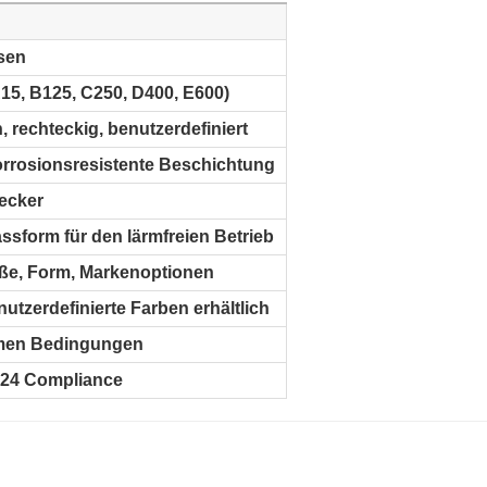
sen
5, B125, C250, D400, E600)
 rechteckig, benutzerdefiniert
korrosionsresistente Beschichtung
ecker
assform für den lärmfreien Betrieb
öße, Form, Markenoptionen
utzerdefinierte Farben erhältlich
emen Bedingungen
124 Compliance