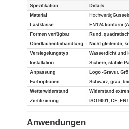
Spezifikation
Details
Material
Hochwertig
Gussei
Lastklasse
EN124 konform (A1
Formen verfügbar
Rund, quadratisch,
Oberflächenbehandlung
Nicht gleitende, 
Versiegelungstyp
Wasserdicht und l
Installation
Sichere, stabile P
Anpassung
Logo -Gravur, Gr
Farboptionen
Schwarz, grau, ben
Wetterwiderstand
Widerstand extr
Zertifizierung
ISO 9001, CE, EN
Anwendungen