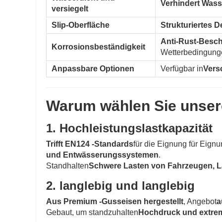
Verhindert Wass
versiegelt
Slip-Oberfläche
Strukturiertes D
Anti-Rust-Besc
Korrosionsbeständigkeit
Wetterbedingung
Anpassbare Optionen
Verfügbar in
Vers
Warum wählen Sie unser
1. Hochleistungslastkapazität
Trifft EN124 -Standards
für die Eignung für Eignu
und Entwässerungssystemen
.
Standhalten
Schwere Lasten von Fahrzeugen, L
2. langlebig und langlebig
Aus Premium -Gusseisen hergestellt
, Angebot
a
Gebaut, um standzuhalten
Hochdruck und extre