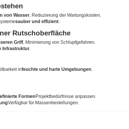
estehen
ion von Wasser
, Reduzierung der Wartungskosten.
systeme
sauber und effizient
.
einer Rutschoberfläche
seren Griff
, Minimierung von Schlupfgefahren.
 Infrastruktur
.
tbarkeit in
feuchte und harte Umgebungen
.
efinierte Formen
Projektbedürfnisse anpassen.
sung
Verfügbar für Massenbestellungen.