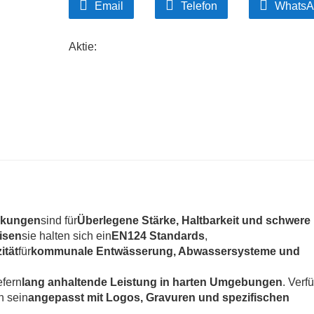
Email
Telefon
WhatsA
Aktie:
ckungen
sind für
Überlegene Stärke, Haltbarkeit und schwere
isen
sie halten sich ein
EN124 Standards
,
ität
für
kommunale Entwässerung, Abwassersysteme und
efern
lang anhaltende Leistung in harten Umgebungen
. Verf
n sein
angepasst mit Logos, Gravuren und spezifischen