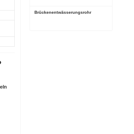
Brückenentwässerungsrohr
Brückenentwässerungsrohr
?
eln