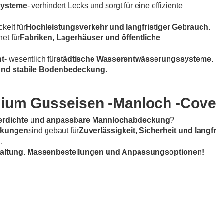
systeme
- verhindert Lecks und sorgt für eine effiziente
ckelt für
Hochleistungsverkehr und langfristiger Gebrauch
.
net für
Fabriken, Lagerhäuser und öffentliche
t
- wesentlich für
städtische Wasserentwässerungssysteme
.
und stabile Bodenbedeckung
.
emium Gusseisen -Manloch -Cove
serdichte und anpassbare Mannlochabdeckung
?
ckungen
sind gebaut für
Zuverlässigkeit, Sicherheit und langfr
d
.
taltung, Massenbestellungen und Anpassungsoptionen!