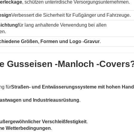
erleckage
, schützen unterirdische Versorgungsunternehmen.
esign
Verbessert die Sicherheit für Fußgänger und Fahrzeuge.
hichtung
für lang anhaltende Verwendung bei allen
en.
chiedene Größen, Formen und Logo -Gravur
.
e Gusseisen -Manloch -Covers
ng für
Straßen- und Entwässerungssysteme mit hohen Hand
astwagen und Industrieausrüstung
.
ußergewöhnlicher Verschleißfestigkeit
.
me Wetterbedingungen
.