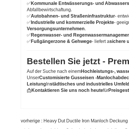
✅
Kommunale Entwässerungs- und Abwasser
Abfallbewirtschaftung.
✅
Autobahnen- und Straßeninfrastruktur
- entwi
✅
Industrielle und kommerzielle Projekte
- geeig
Versorgungsunternehmen
.
✅
Regenwasser- und Regenwassermanagemen
✅
Fußgängerzone & Gehwege
- liefert a
sichere 
Bestellen Sie jetzt - Pr
Auf der Suche nach einem
Hochleistungs-, was
Unser
Customisierte Gusseisen -Manlochabde
Leistung
In
städtisches und industrielles Umfel
📩
Kontaktieren Sie uns noch heute
für
Preisges
vorherige : Heavy Dut Ductile Iron Manloch Deckung