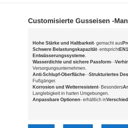
Customisierte Gusseisen -Ma
Hohe Stärke und Haltbarkeit
- gemacht aus
Pr
Schwere Belastungskapazität
- entspricht
EN1
Entwässerungssysteme
.
Wasserdichte und sichere Passform
- -
Verhi
Versorgungsunternehmen.
Anti-Schlupf-Oberfläche
- -
Strukturiertes De
Fußgänger.
Korrosion und Wetterresistent
- Besonders
An
Langlebigkeit in harten Umgebungen.
Anpassbare Optionen
- erhältlich in
Verschied