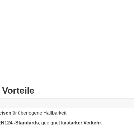
Vorteile
eisen
für überlegene Haltbarkeit.
EN124 -Standards
, geeignet für
starker Verkehr
.