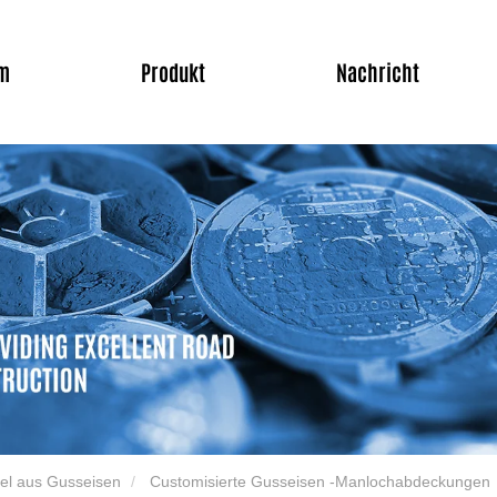
m
Produkt
Nachricht
el aus Gusseisen
Customisierte Gusseisen -Manlochabdeckungen