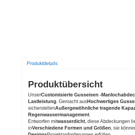
Produktdetails
Produktübersicht
Unser
Customisierte Gusseisen -Manlochabde
Lastleistung
. Gemacht aus
Hochwertiges Gusse
sicherstellen
Außergewöhnliche tragende Kapaz
Regenwassermanagement
.
Entworfen mit
wasserdicht
, diese Abdeckungen li
in
Verschiedene Formen und Größen
, sie könne
Designs
Projektanforderungen erfüllen.