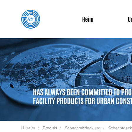
Heim
U
Heim
Produkt
Schachtabdeckung
Schachtdeck