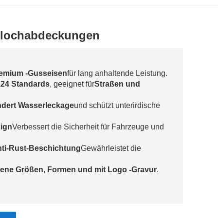
nlochabdeckungen
emium -Gusseisen
für lang anhaltende Leistung.
24 Standards
, geeignet für
Straßen und
ndert Wasserleckage
und schützt unterirdische
sign
Verbessert die Sicherheit für Fahrzeuge und
ti-Rust-Beschichtung
Gewährleistet die
ene Größen, Formen und mit Logo -Gravur
.