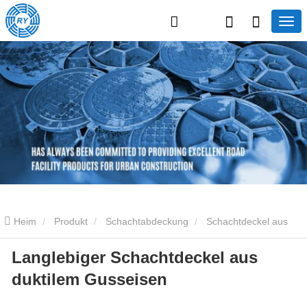
Heim
Produkt
Schachtabdeckung
Schachtdeckel aus
Langlebiger Schachtdeckel aus
Gusseisen
Langlebiger Schachtdeckel aus duktilem Gusseisen
duktilem Gusseisen