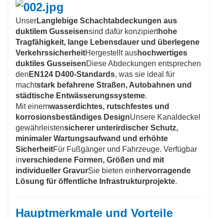
Unser
Langlebige Schachtabdeckungen aus
duktilem Gusseisen
sind dafür konzipiert
hohe
Tragfähigkeit, lange Lebensdauer und überlegene
Verkehrssicherheit
Hergestellt aus
hochwertiges
duktiles Gusseisen
Diese Abdeckungen entsprechen
den
EN124 D400-Standards
, was sie ideal für
macht
stark befahrene Straßen, Autobahnen und
städtische Entwässerungssysteme
.
Mit einem
wasserdichtes, rutschfestes und
korrosionsbeständiges Design
Unsere Kanaldeckel
gewährleisten
sicherer unterirdischer Schutz,
minimaler Wartungsaufwand und erhöhte
Sicherheit
Für Fußgänger und Fahrzeuge. Verfügbar
in
verschiedene Formen, Größen und mit
individueller Gravur
Sie bieten ein
hervorragende
Lösung für öffentliche Infrastrukturprojekte
.
Hauptmerkmale und Vorteile