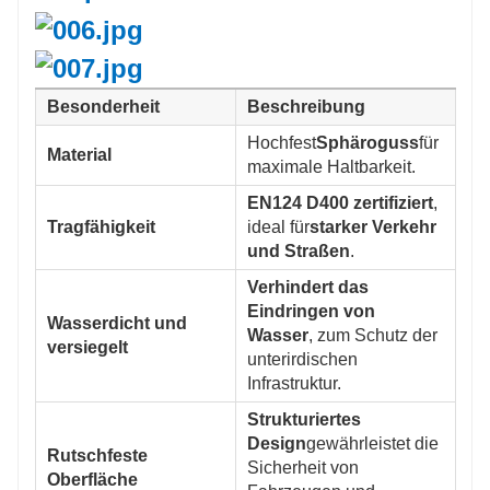
Besonderheit
Beschreibung
Hochfest
Sphäroguss
für
Material
maximale Haltbarkeit.
EN124 D400 zertifiziert
,
Tragfähigkeit
ideal für
starker Verkehr
und Straßen
.
Verhindert das
Eindringen von
Wasserdicht und
Wasser
, zum Schutz der
versiegelt
unterirdischen
Infrastruktur.
Strukturiertes
Design
gewährleistet die
Rutschfeste
Sicherheit von
Oberfläche