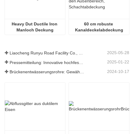
Heavy Dut Ductile Iron 
60 cm robuste 
Manloch Deckung
Kanaldeckelabdeckung
2025-05-28
Liaocheng Runyu Road Facility Co., Ltd.: Ein zuverlässiger Hersteller von Schachtabdeckungen für eine sicherere städtische Infrastruktur
2025-01-22
Pressemitteilung: Innovative hochfeste Entwässerungsroste – Erhöhung der Sicherheit und Effizienz der städtischen Infrastruktur
2024-10-17
Brückenentwässerungsrohre: Gewährleistung eines effizienten Wassermanagements in der modernen Infrastruktur