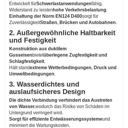
Entwickelt für
Schwerlastanwendungen
fähig,
Widerstand zu leisten
hohe Verkehrsbelastung
.
Einhaltung der Norm EN124 D400
sorgt für
Zuverlässigkeit
Straßen, Brücken und Autobahnen
.
2. Außergewöhnliche Haltbarkeit
und Festigkeit
Konstruktion aus duktilem
Gusseisen
bietet
überlegene Zugfestigkeit und
Schlagfestigkeit
.
Hält stand
extreme Wetterbedingungen, Druck und
Umweltbedingungen
.
3. Wasserdichtes und
auslaufsicheres Design
Die dichte Verbindung verhindert das Austreten
von Wasser.
wodurch das Risiko von Schäden im
Untergrund verringert wird.
Sorgt für effiziente Entwässerungssysteme
und
minimiert die Wartungskosten.