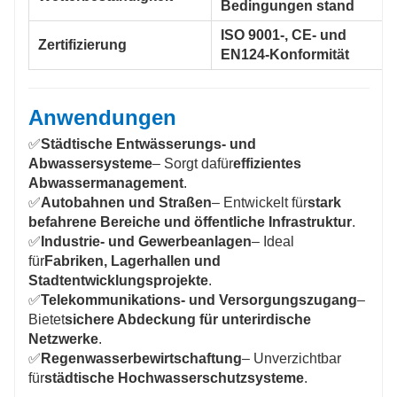
Bedingungen stand
ISO 9001-, CE- und
Zertifizierung
EN124-Konformität
Anwendungen
✅
Städtische Entwässerungs- und
Abwassersysteme
– Sorgt dafür
effizientes
Abwassermanagement
.
✅
Autobahnen und Straßen
– Entwickelt für
stark
befahrene Bereiche und öffentliche Infrastruktur
.
✅
Industrie- und Gewerbeanlagen
– Ideal
für
Fabriken, Lagerhallen und
Stadtentwicklungsprojekte
.
✅
Telekommunikations- und Versorgungszugang
–
Bietet
sichere Abdeckung für unterirdische
Netzwerke
.
✅
Regenwasserbewirtschaftung
– Unverzichtbar
für
städtische Hochwasserschutzsysteme
.