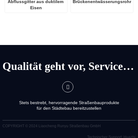
Abflussgitter aus duktilem 
Brückenentwässerungsrohr
Eisen
Qualität geht vor, Service geht vor
Stets bestrebt, hervorragende Straßenbauprodukte
für den Städtebau bereitzustellen
COPYRIGHT © 2024
Liaocheng Runyu Straßenbau GmbH
Technischer Support: Huazhi