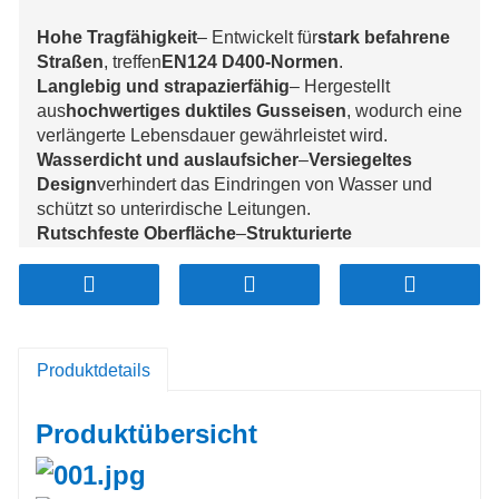
Hohe Tragfähigkeit
– Entwickelt für
stark befahrene
Straßen
, treffen
EN124 D400-Normen
.
Langlebig und strapazierfähig
– Hergestellt
aus
hochwertiges duktiles Gusseisen
, wodurch eine
verlängerte Lebensdauer gewährleistet wird.
Wasserdicht und auslaufsicher
–
Versiegeltes
Design
verhindert das Eindringen von Wasser und
schützt so unterirdische Leitungen.
Rutschfeste Oberfläche
–
Strukturierte
Oberfläche
Erhöht die Sicherheit für Fahrzeuge und
Fußgänger.
Korrosions- und rostbeständig
–
Spezialbeschichtung
Hält extremen
Witterungsbedingungen und Chemikalien stand.
Produktdetails
Anpassbare Optionen
– Verfügbar in
verschiedene
Größen, Formen und Logogravur
für Branding-
Produktübersicht
Zwecke.