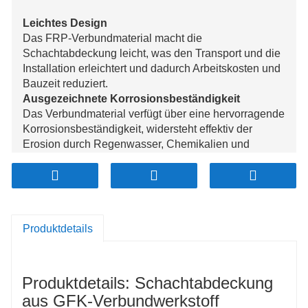
Leichtes Design
Das FRP-Verbundmaterial macht die
Schachtabdeckung leicht, was den Transport und die
Installation erleichtert und dadurch Arbeitskosten und
Bauzeit reduziert.
Ausgezeichnete Korrosionsbeständigkeit
Das Verbundmaterial verfügt über eine hervorragende
Korrosionsbeständigkeit, widersteht effektiv der
Erosion durch Regenwasser, Chemikalien und
andere raue Umwelteinflüsse und verlängert so seine
Lebensdauer.
Hohe Festigkeit und Belastbarkeit
Die Schachtabdeckung wurde speziell entwickelt und
hergestellt, um eine hohe Festigkeit und gute
Produktdetails
Tragfähigkeit zu gewährleisten und eignet sich für
stark frequentierte Bereiche und Industriestandorte.
Rutschfeste Oberfläche
Produktdetails: Schachtabdeckung
Die Oberfläche des Bezugs ist mit einer rutschfesten
Textur versehen, die den Halt verbessert und die
aus GFK-Verbundwerkstoff