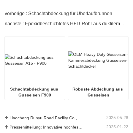
vorherige : Schachtabdeckung für Überlaufbrunnen
nächste : Epoxidbeschichtetes HFD-Rohr aus duktilem Eisen mit Zementauskleidung
Schachtabdeckung aus 
Robuste Abdeckung aus 
Gusseisen F900
Gusseisen
2025-05-28
Liaocheng Runyu Road Facility Co., Ltd.: Ein zuverlässiger Hersteller von Schachtabdeckungen für eine sicherere städtische Infrastruktur
2025-01-22
Pressemitteilung: Innovative hochfeste Entwässerungsroste – Erhöhung der Sicherheit und Effizienz der städtischen Infrastruktur