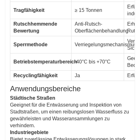
Erfül
Tragfähigkeit
≥ 15 Tonnen
indus
Rutschhemmende
Anti-Rutsch-
Erhöh
Bewertung
Oberflächenbehandlung
Rutsc
Verhi
Sperrmethode
Verriegelungsmechanismus
Siche
Geeig
Betriebstemperaturbereich
-40°C bis +70°C
Bedi
Recyclingfähigkeit
Ja
Erfül
Anwendungsbereiche
Städtische Straßen
Geeignet für die Entwässerung und Inspektion von
Stadtstraßen, um einen reibungslosen Wasserfluss zu
gewährleisten und Wasseransammlungen zu
verhindern.
Industriegebiete
Bietet zuverlässige Entwässerungslösungen in stark