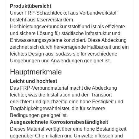
Sicherheit für Fußgänger und Fahrzeuge,
Produktübersicht
insbesondere bei Nässe, gewährleistet.
Unser FRP-Schachtdeckel aus Verbundwerkstoff
Sperrfunktion
besteht aus faserverstärktem
Der speziell entwickelte Verriegelungsmechanismus
Hochleistungsverbundkunststoff und ist als effiziente
verhindert unbefugten Zugriff auf den Schacht, erhöht
und sichere Lösung für städtische Infrastruktur und
die Sicherheit und schützt unterirdische Anlagen
Entwässerungssysteme konzipiert. Diese Abdeckung
sowie die öffentliche Sicherheit.
zeichnet sich durch hervorragende Haltbarkeit und ein
leichtes Design aus, sodass sie für verschiedene
Umgebungen und Anwendungen geeignet ist.
Hauptmerkmale
Leicht und hochfest
Das FRP-Verbundmaterial macht die Abdeckung
leichter, was die Installation und den Transport
erleichtert und gleichzeitig eine hohe Festigkeit und
Tragfähigkeit gewährleistet, die für schwere
Bedingungen geeignet ist.
Ausgezeichnete Korrosionsbeständigkeit
Dieses Material verfügt über eine hohe Beständigkeit
gegenüber Chemikalien und Umwelteinflüssen und