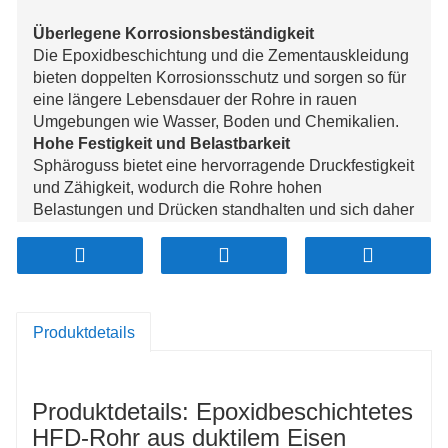
Überlegene Korrosionsbeständigkeit
Die Epoxidbeschichtung und die Zementauskleidung
bieten doppelten Korrosionsschutz und sorgen so für
eine längere Lebensdauer der Rohre in rauen
Umgebungen wie Wasser, Boden und Chemikalien.
Hohe Festigkeit und Belastbarkeit
Sphäroguss bietet eine hervorragende Druckfestigkeit
und Zähigkeit, wodurch die Rohre hohen
Belastungen und Drücken standhalten und sich daher
ideal für verschiedene Betriebsbedingungen eignen.
Mehrere Spezifikationen verfügbar
Erhältlich in Größen wie DN200, DN300 und DN600,
bietet es Flexibilität für verschiedene
Wasserbauprojekte und -anwendungen.
Produktdetails
Kosteneffizienz und geringer Wartungsaufwand
Die Langlebigkeit und Korrosionsbeständigkeit
minimieren die langfristigen Wartungskosten und
Produktdetails: Epoxidbeschichtetes
bieten über die gesamte Lebensdauer des Systems
ein hervorragendes Preis-Leistungs-Verhältnis.
HFD-Rohr aus duktilem Eisen