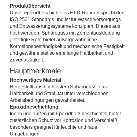
Umweltfreundlich und sicher
Produktübersicht
Diese aus recycelbaren Materialien hergestellten und
Unser epoxidbeschichtetes HFD-Rohr entspricht den
den Umweltstandards entsprechenden Rohre sind
ISO 2531-Standards und ist für Wasserversorgungs-
sicher für den Trinkwassertransport und tragen zu
und Entwässerungssysteme konzipiert. Dieses aus
Nachhaltigkeitszielen bei.
hochwertigem Sphäroguss mit Zementauskleidung
gefertigte Rohr bietet außergewöhnliche
Korrosionsbeständigkeit und mechanische Festigkeit
und gewährleistet so eine lange Haltbarkeit und
Zuverlässigkeit.
Hauptmerkmale
Hochwertiges Material
Hergestellt aus hochfestem Sphäroguss, das
Haltbarkeit und Stabilität unter verschiedenen
Arbeitsbedingungen gewährleistet.
Epoxidbeschichtung
Innen und außen mit Epoxidharz beschichtet, bietet
zusätzlichen Schutz vor Korrosion und Verschleiß,
besonders geeignet für feuchte und raue
Umgebungen.