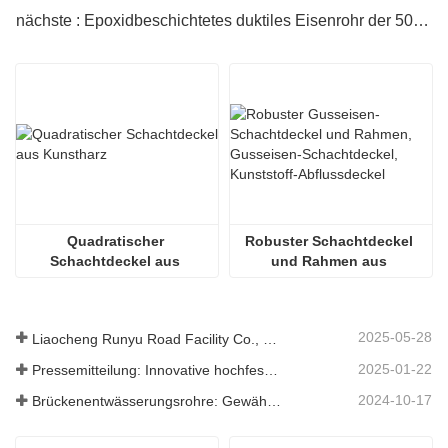
nächste : Epoxidbeschichtetes duktiles Eisenrohr der 500-mm-Klasse
Quadratischer 
Robuster Schachtdeckel 
Schachtdeckel aus 
und Rahmen aus 
Kunstharz
Gusseisen
2025-05-28
Liaocheng Runyu Road Facility Co., Ltd.: Ein zuverlässiger Hersteller von Schachtabdeckungen für eine sicherere städtische Infrastruktur
2025-01-22
Pressemitteilung: Innovative hochfeste Entwässerungsroste – Erhöhung der Sicherheit und Effizienz der städtischen Infrastruktur
2024-10-17
Brückenentwässerungsrohre: Gewährleistung eines effizienten Wassermanagements in der modernen Infrastruktur