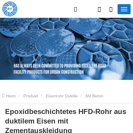
Heim
Produkt
Eisenrohr Duktile
Mit Beton
Epoxidbeschichtetes HFD-Rohr aus
ausgekleidetes duktiles Eisenrohr
Epoxidbeschichtetes HFD-
duktilem Eisen mit
Rohr aus duktilem Eisen mit Zementauskleidung
Zementauskleidung