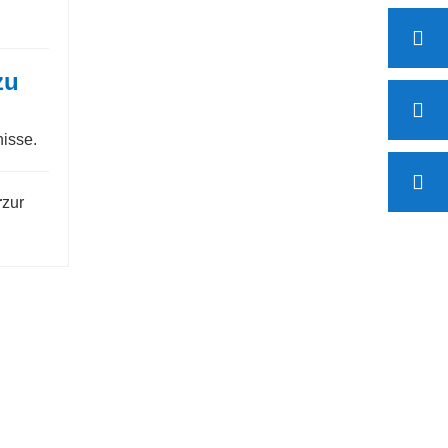
zu
nisse.
r
zur