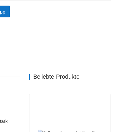
igkeit und verringert so das Unfallrisiko auf nassen
pp
tändigen Oberfläche ist nur minimaler
n für individuelles Branding, Prägung oder
Beliebte Produkte
tark