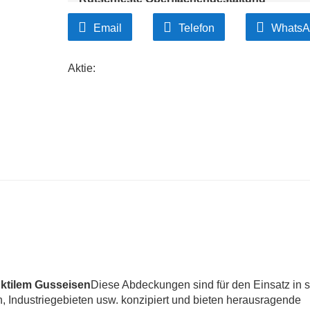
Die strukturierte Oberfläche verbessert die Griff
Email
Telefon
WhatsA
oder geneigten Flächen.
Geringer Wartungsaufwand
Dank seiner robusten Konstruktion und rostbes
Aktie:
Wartungsaufwand erforderlich.
Anpassbare Größe und Logo
Erhältlich in verschiedenen Größen mit Optione
Gemeindecodes.
ktilem Gusseisen
Diese Abdeckungen sind für den Einsatz in s
, Industriegebieten usw. konzipiert und bieten herausragende