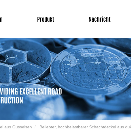
m
Produkt
Nachricht
el aus Gusseisen
Beliebter, hochbelastbarer Schachtdeckel aus du