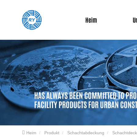
Heim
U
Heim
Produkt
Schachtabdeckung
Schachtdeck