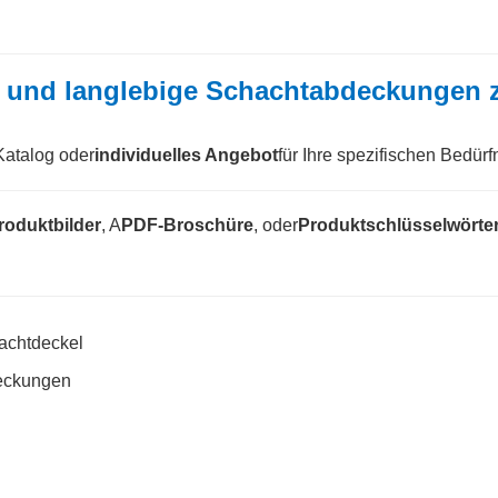
ige und langlebige Schachtabdeckungen 
 Katalog oder
individuelles Angebot
für Ihre spezifischen Bedürf
roduktbilder
, A
PDF-Broschüre
, oder
Produktschlüsselwörte
achtdeckel
deckungen