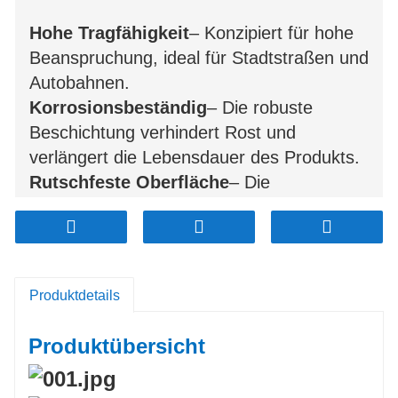
Hohe Tragfähigkeit
– Konzipiert für hohe
Beanspruchung, ideal für Stadtstraßen und
Autobahnen.
Korrosionsbeständig
– Die robuste
Beschichtung verhindert Rost und
verlängert die Lebensdauer des Produkts.
Rutschfeste Oberfläche
– Die
strukturierte Oberfläche gewährleistet
Sicherheit für Fußgänger und Fahrzeuge.
Einfache Installation
– Die einfache
Konstruktion ermöglicht eine schnelle und
Produktdetails
sichere Montage.
Anpassbares Design
– Erhältlich in
Produktübersicht
verschiedenen Größen, Logos und
Tragfähigkeitsklassen.