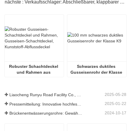
nächste : Verkaufsschlager: Abschließbarer, klappbarer Telekommunikations-Schachtdeckel aus Gusseisen
Robuster Schachtdeckel 
Schwarzes duktiles 
und Rahmen aus 
Gusseisenrohr der Klasse 
Gusseisen
K9
2025-05-28
Liaocheng Runyu Road Facility Co., Ltd.: Ein zuverlässiger Hersteller von Schachtabdeckungen für eine sicherere städtische Infrastruktur
2025-01-22
Pressemitteilung: Innovative hochfeste Entwässerungsroste – Erhöhung der Sicherheit und Effizienz der städtischen Infrastruktur
2024-10-17
Brückenentwässerungsrohre: Gewährleistung eines effizienten Wassermanagements in der modernen Infrastruktur