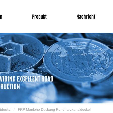
m
Produkt
Nachricht
tdeckel
FRP Manlohe Deckung Rundharzkanaldeckel