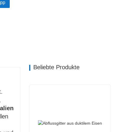
pp
Beliebte Produkte
t.
,
alien
llen