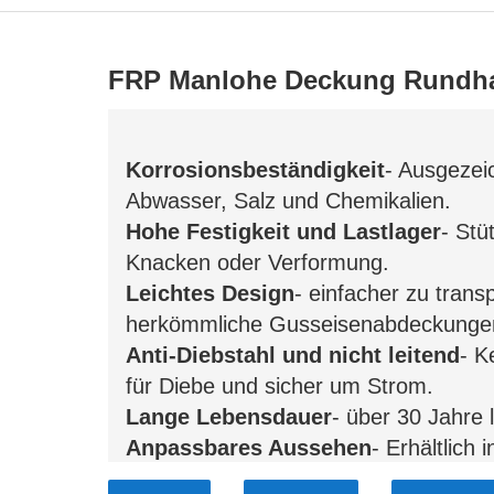
FRP Manlohe Deckung Rundha
Korrosionsbeständigkeit
- Ausgezei
Abwasser, Salz und Chemikalien.
Hohe Festigkeit und Lastlager
- Stü
Knacken oder Verformung.
Leichtes Design
- einfacher zu transp
herkömmliche Gusseisenabdeckunge
Anti-Diebstahl und nicht leitend
- K
für Diebe und sicher um Strom.
Lange Lebensdauer
- über 30 Jahre 
Anpassbares Aussehen
- Erhältlich
benutzerdefinierten Logos oder Must