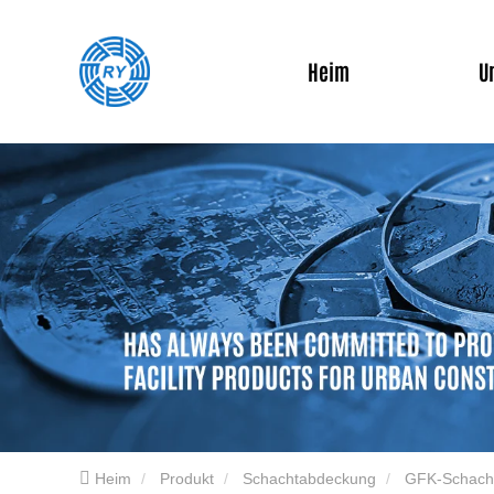
Heim
U
Heim
Produkt
Schachtabdeckung
GFK-Schach