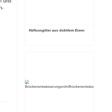
n und
n-
Abflussgitter aus duktilem Eisen
Abflussgitter aus duktilem Eisen
.