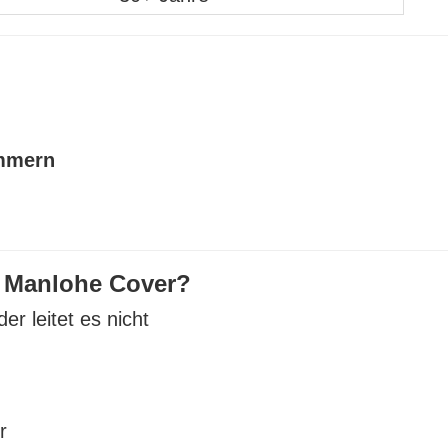
ammern
 Manlohe Cover?
der leitet es nicht
r