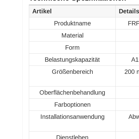
Artikel
Detail
Produktname
FRP
Material
Form
Belastungskapazität
A1
Größenbereich
200 
Oberflächenbehandlung
Farboptionen
Installationsanwendung
Abw
Dienstleben