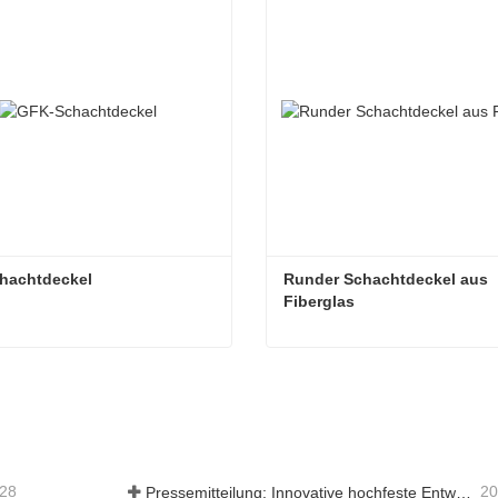
hachtdeckel
Runder Schachtdeckel aus 
Fiberglas
hachtdeckel
-28
20
Pressemitteilung: Innovative hochfeste Entwässerungsroste – Erhöhung der Sicherheit und Effizienz der städtischen Infrastruktur