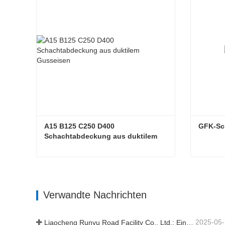
A15 B125 C250 D400 
GFK-Sc
Schachtabdeckung aus duktilem 
Gusseisen
A15 B125 C250 D400 Schachtabdeckung aus duktilem Gusseisen
GFK-Sc
Verwandte Nachrichten
2025-05
Liaocheng Runyu Road Facility Co., Ltd.: Ein zuverlässiger Hersteller von Schachtabdeckungen für eine sicherere städtische Infrastruktur