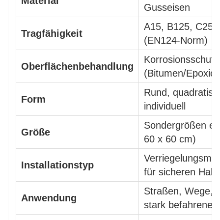
Material
Gusseisen
A15, B125, C250
Tragfähigkeit
(EN124-Norm)
Korrosionsschutz
Oberflächenbehandlung
(Bitumen/Epoxid)
Rund, quadratisc
Form
individuell
Sondergrößen erhä
Größe
60 x 60 cm)
Verriegelungsme
Installationstyp
für sicheren Halt
Straßen, Wege, P
Anwendung
stark befahrene 