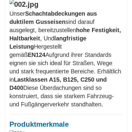
schnelle und effiziente Installation mit
minimalem Werkzeugaufwand.
Unser
Schachtabdeckungen aus
duktilem Gusseisen
sind darauf
ausgelegt, bereitzustellen
hohe Festigkeit,
Haltbarkeit
, Und
langfristige
Leistung
Hergestellt
gemäß
EN124
Aufgrund ihrer Standards
eignen sie sich ideal für Straßen, Wege
und stark frequentierte Bereiche. Erhältlich
in
Lastklassen A15, B125, C250 und
D400
Diese Überdachungen sind so
konstruiert, dass sie starkem Fahrzeug-
und Fußgängerverkehr standhalten.
Produktmerkmale