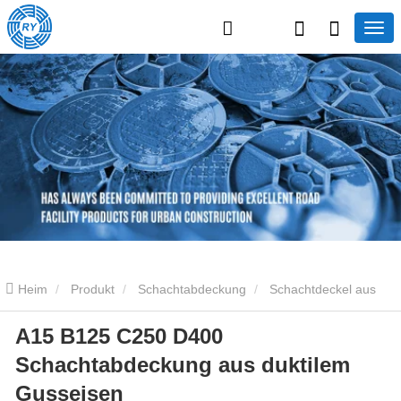
Heim
Produkt
Schachtabdeckung
Schachtdeckel aus
A15 B125 C250 D400
Gusseisen
A15 B125 C250 D400 Schachtabdeckung aus
Schachtabdeckung aus duktilem
duktilem Gusseisen
Gusseisen