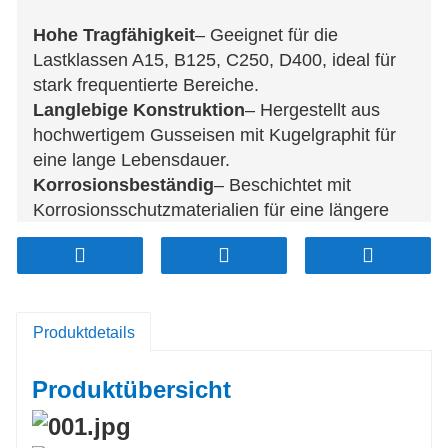
Hohe Tragfähigkeit
– Geeignet für die
Lastklassen A15, B125, C250, D400, ideal für
stark frequentierte Bereiche.
Langlebige Konstruktion
– Hergestellt aus
hochwertigem Gusseisen mit Kugelgraphit für
eine lange Lebensdauer.
Korrosionsbeständig
– Beschichtet mit
Korrosionsschutzmaterialien für eine längere
Lebensdauer.
Rutschfeste Oberfläche
– Bietet
hervorragende Traktion und gewährleistet so
die Sicherheit von Fahrzeugen und
Produktdetails
Fußgängern.
Sicherer Verriegelungsmechanismus
–
Verhindert unbefugten Zugriff und erhöht die
Produktübersicht
Sicherheit.
Einfache Installation
– Konzipiert für eine