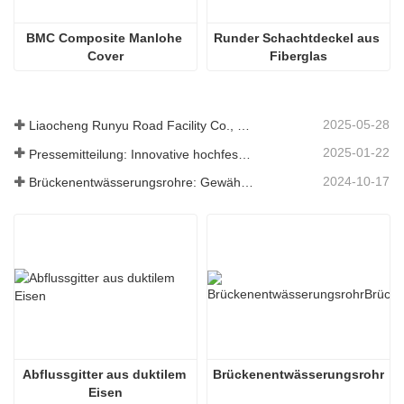
BMC Composite Manlohe 
Runder Schachtdeckel aus 
Cover
Fiberglas
2025-05-28
Liaocheng Runyu Road Facility Co., Ltd.: Ein zuverlässiger Hersteller von Schachtabdeckungen für eine sicherere städtische Infrastruktur
2025-01-22
Pressemitteilung: Innovative hochfeste Entwässerungsroste – Erhöhung der Sicherheit und Effizienz der städtischen Infrastruktur
2024-10-17
Brückenentwässerungsrohre: Gewährleistung eines effizienten Wassermanagements in der modernen Infrastruktur
Abflussgitter aus duktilem 
Brückenentwässerungsrohr
Eisen