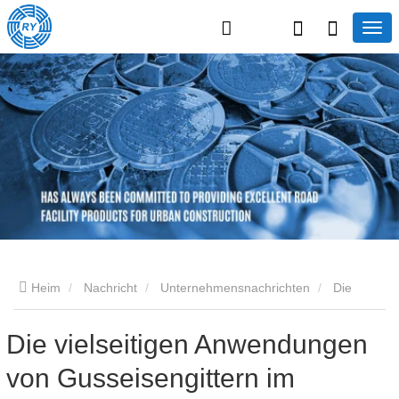
Heim
Nachricht
Unternehmensnachrichten
Die
vielseitigen Anwendungen von Gusseisengittern im täglichen
Die vielseitigen Anwendungen
von Gusseisengittern im
Leben und Zukunftsaussichten