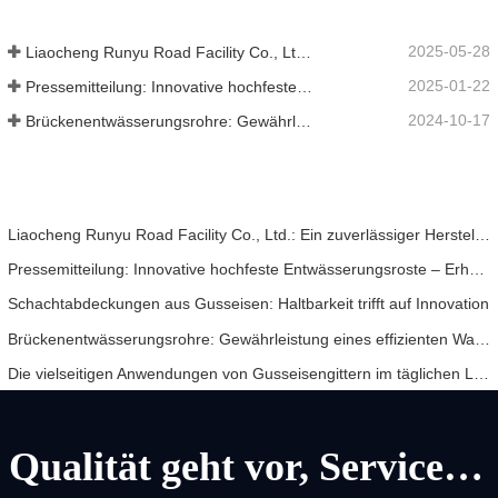
2025-05-28
Liaocheng Runyu Road Facility Co., Ltd.: Ein zuverlässiger Hersteller von Schachtabdeckungen für eine sicherere städtische Infrastruktur
2025-01-22
Pressemitteilung: Innovative hochfeste Entwässerungsroste – Erhöhung der Sicherheit und Effizienz der städtischen Infrastruktur
2024-10-17
Brückenentwässerungsrohre: Gewährleistung eines effizienten Wassermanagements in der modernen Infrastruktur
Liaocheng Runyu Road Facility Co., Ltd.: Ein zuverlässiger Hersteller von Schachtabdeckungen für eine sicherere städtische Infrastruktur
Pressemitteilung: Innovative hochfeste Entwässerungsroste – Erhöhung der Sicherheit und Effizienz der städtischen Infrastruktur
Schachtabdeckungen aus Gusseisen: Haltbarkeit trifft auf Innovation
Brückenentwässerungsrohre: Gewährleistung eines effizienten Wassermanagements in der modernen Infrastruktur
Die vielseitigen Anwendungen von Gusseisengittern im täglichen Leben und Zukunftsaussichten
Qualität geht vor, Service geht vor