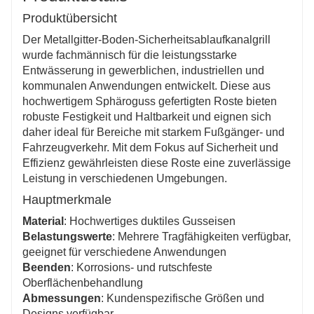
sparen Zeit und Arbeitskosten für verschiedene
Produktübersicht
Anwendungen.
Umweltfreundlich und nachhaltig
Der Metallgitter-Boden-Sicherheitsablaufkanalgrill
Diese aus recycelbarem Sphäroguss gefertigten
wurde fachmännisch für die leistungsstarke
Roste unterstützen eine nachhaltige Infrastruktur und
Entwässerung in gewerblichen, industriellen und
reduzieren die Umweltbelastung.
kommunalen Anwendungen entwickelt. Diese aus
hochwertigem Sphäroguss gefertigten Roste bieten
robuste Festigkeit und Haltbarkeit und eignen sich
daher ideal für Bereiche mit starkem Fußgänger- und
Fahrzeugverkehr. Mit dem Fokus auf Sicherheit und
Effizienz gewährleisten diese Roste eine zuverlässige
Leistung in verschiedenen Umgebungen.
Hauptmerkmale
Material
: Hochwertiges duktiles Gusseisen
Belastungswerte
: Mehrere Tragfähigkeiten verfügbar,
geeignet für verschiedene Anwendungen
Beenden
: Korrosions- und rutschfeste
Oberflächenbehandlung
Abmessungen
: Kundenspezifische Größen und
Designs verfügbar