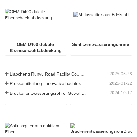
OEM D400 duktile 
Schlitzentwässerungsrinne
Eisenschachtabdeckung
2025-05-28
Liaocheng Runyu Road Facility Co., Ltd.: Ein zuverlässiger Hersteller von Schachtabdeckungen für eine sicherere städtische Infrastruktur
2025-01-22
Pressemitteilung: Innovative hochfeste Entwässerungsroste – Erhöhung der Sicherheit und Effizienz der städtischen Infrastruktur
2024-10-17
Brückenentwässerungsrohre: Gewährleistung eines effizienten Wassermanagements in der modernen Infrastruktur