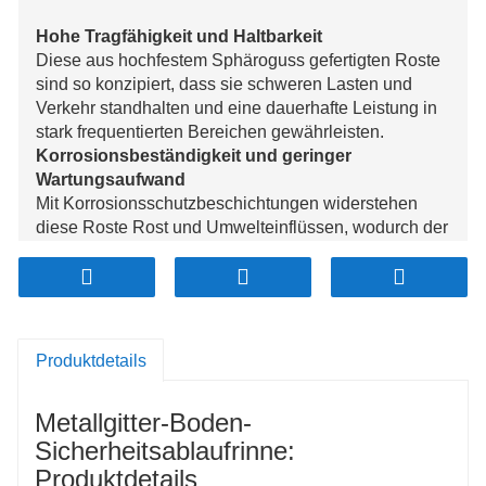
Hohe Tragfähigkeit und Haltbarkeit
Diese aus hochfestem Sphäroguss gefertigten Roste
sind so konzipiert, dass sie schweren Lasten und
Verkehr standhalten und eine dauerhafte Leistung in
stark frequentierten Bereichen gewährleisten.
Korrosionsbeständigkeit und geringer
Wartungsaufwand
Mit Korrosionsschutzbeschichtungen widerstehen
diese Roste Rost und Umwelteinflüssen, wodurch der
Wartungsbedarf minimiert und ihre Lebensdauer
verlängert wird.
Sicherheit und effiziente Entwässerung
Die rutschfeste Oberfläche und das offene Design
sorgen für hervorragende Traktion und
Produktdetails
Wasserführung, reduzieren Überschwemmungen und
erhöhen die Sicherheit bei Nässe.
Metallgitter-Boden-
Anpassbar und einfache Installation
Diese in verschiedenen Größen und Traglasten
Sicherheitsablaufrinne:
erhältlichen Roste lassen sich einfach installieren und
Produktdetails