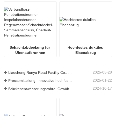
Schachtabdeckung für 
Hochfestes duktiles 
Überlaufbrunnen
Eisenabzug
2025-05-28
Liaocheng Runyu Road Facility Co., Ltd.: Ein zuverlässiger Hersteller von Schachtabdeckungen für eine sicherere städtische Infrastruktur
2025-01-22
Pressemitteilung: Innovative hochfeste Entwässerungsroste – Erhöhung der Sicherheit und Effizienz der städtischen Infrastruktur
2024-10-17
Brückenentwässerungsrohre: Gewährleistung eines effizienten Wassermanagements in der modernen Infrastruktur