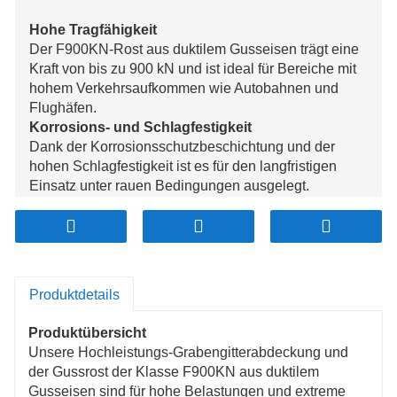
Hohe Tragfähigkeit
Der F900KN-Rost aus duktilem Gusseisen trägt eine
Kraft von bis zu 900 kN und ist ideal für Bereiche mit
hohem Verkehrsaufkommen wie Autobahnen und
Flughäfen.
Korrosions- und Schlagfestigkeit
Dank der Korrosionsschutzbeschichtung und der
hohen Schlagfestigkeit ist es für den langfristigen
Einsatz unter rauen Bedingungen ausgelegt.
Rutschfeste Oberfläche
Entworfen mit einer rutschfesten Oberfläche für mehr
Sicherheit in nassen und stark frequentierten
Bereichen.
Umweltfreundlich und pflegeleicht
Produktdetails
Hergestellt aus recycelbaren Materialien, einfach zu
installieren und wartungsarm für langfristige
Produktübersicht
Einsparungen.
Unsere Hochleistungs-Grabengitterabdeckung und
der Gussrost der Klasse F900KN aus duktilem
Gusseisen sind für hohe Belastungen und extreme