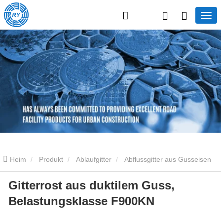
Heim
Produkt
Ablaufgitter
Abflussgitter aus Gusseisen
Gitterrost aus duktilem Guss,
Gitterrost aus duktilem Guss, Belastungsklasse F900KN
Belastungsklasse F900KN