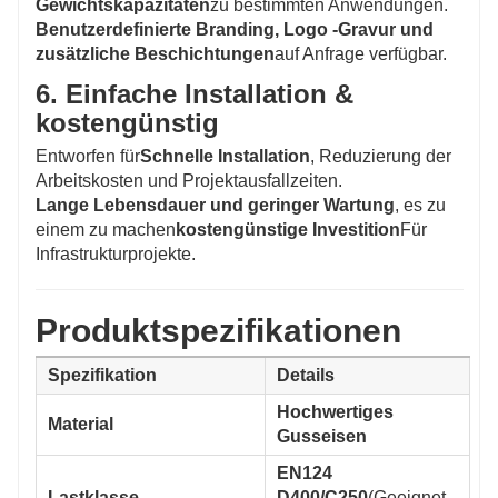
Gewichtskapazitäten
zu bestimmten Anwendungen.
Benutzerdefinierte Branding, Logo -Gravur und
zusätzliche Beschichtungen
auf Anfrage verfügbar.
6. Einfache Installation &
kostengünstig
Entworfen für
Schnelle Installation
, Reduzierung der
Arbeitskosten und Projektausfallzeiten.
Lange Lebensdauer und geringer Wartung
, es zu
einem zu machen
kostengünstige Investition
Für
Infrastrukturprojekte.
Produktspezifikationen
Spezifikation
Details
Hochwertiges
Material
Gusseisen
EN124
Lastklasse
D400/C250
(Geeignet