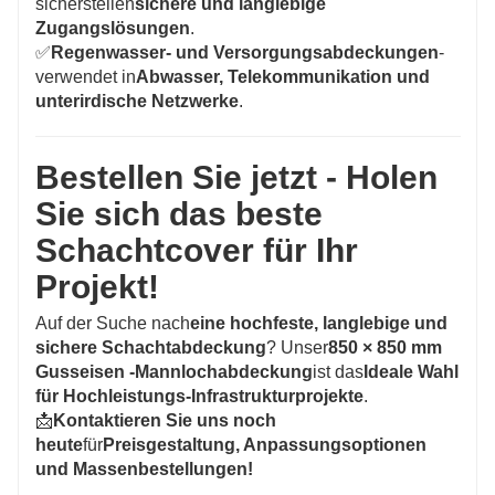
sicherstellen
sichere und langlebige
Zugangslösungen
.
✅
Regenwasser- und Versorgungsabdeckungen
-
verwendet in
Abwasser, Telekommunikation und
unterirdische Netzwerke
.
Bestellen Sie jetzt - Holen
Sie sich das beste
Schachtcover für Ihr
Projekt!
Auf der Suche nach
eine hochfeste, langlebige und
sichere Schachtabdeckung
? Unser
850 × 850 mm
Gusseisen -Mannlochabdeckung
ist das
Ideale Wahl
für Hochleistungs-Infrastrukturprojekte
.
📩
Kontaktieren Sie uns noch
heute
für
Preisgestaltung, Anpassungsoptionen
und Massenbestellungen!