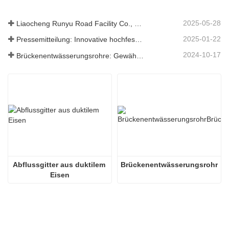
2025-05-28
Liaocheng Runyu Road Facility Co., Ltd.: Ein zuverlässiger Hersteller von Schachtabdeckungen für eine sicherere städtische Infrastruktur
2025-01-22
Pressemitteilung: Innovative hochfeste Entwässerungsroste – Erhöhung der Sicherheit und Effizienz der städtischen Infrastruktur
2024-10-17
Brückenentwässerungsrohre: Gewährleistung eines effizienten Wassermanagements in der modernen Infrastruktur
Abflussgitter aus duktilem 
Brückenentwässerungsrohr
Eisen