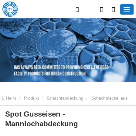
Heim
Produkt
Schachtabdeckung
Schachtdeckel aus
Spot Gusseisen -
Gusseisen
Spot Gusseisen -Mannlochabdeckung
Mannlochabdeckung