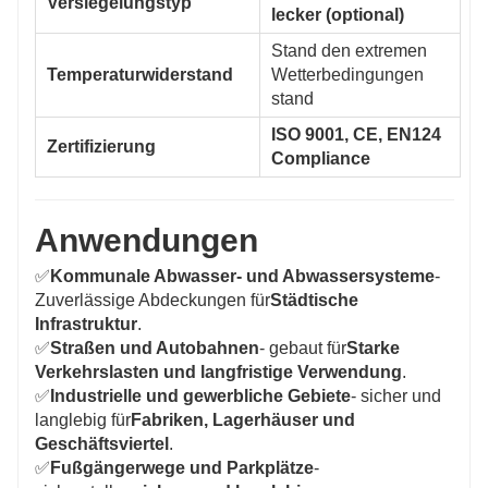
Versiegelungstyp
lecker (optional)
Stand den extremen
Temperaturwiderstand
Wetterbedingungen
stand
ISO 9001, CE, EN124
Zertifizierung
Compliance
Anwendungen
✅
Kommunale Abwasser- und Abwassersysteme
-
Zuverlässige Abdeckungen für
Städtische
Infrastruktur
.
✅
Straßen und Autobahnen
- gebaut für
Starke
Verkehrslasten und langfristige Verwendung
.
✅
Industrielle und gewerbliche Gebiete
- sicher und
langlebig für
Fabriken, Lagerhäuser und
Geschäftsviertel
.
✅
Fußgängerwege und Parkplätze
-