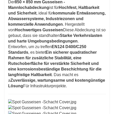
Der
850 × 850 mm Gusseisen -
Mannlochabdeckung
ist für
Hochfest, Haltbarkeit
und Sicherheit
, ideal für
kommunale Entwässerung,
Abwassersysteme, Industriezonen und
kommerzielle Anwendungen
. Hergestellt
von
Hochwertiges Gusseisen
Diese Abdeckung ist so
gebaut, dass sie standhalten
Starke Verkehrslasten
und harte Umgebungsbedingungen
.
Entworfen, um zu treffen
EN124 D400/C250
Standards
, es bietet
Ein sicherer quadratischer
Rahmen für zusätzliche Stabilität, eine
Rutschoberfläche für verstärkte Sicherheit und
eine korrosionsbeständige Beschichtung für die
langfristige Haltbarkeit
. Das macht es
a
Zuverlässige, wartungsarme und kostengünstige
Lösung
Für Infrastrukturprojekte.