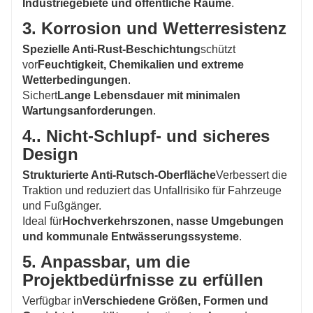
Industriegebiete und öffentliche Räume
.
3. Korrosion und Wetterresistenz
Spezielle Anti-Rust-Beschichtung
schützt
vor
Feuchtigkeit, Chemikalien und extreme
Wetterbedingungen
.
Sichert
Lange Lebensdauer mit minimalen
Wartungsanforderungen
.
4.. Nicht-Schlupf- und sicheres
Design
Strukturierte Anti-Rutsch-Oberfläche
Verbessert die
Traktion und reduziert das Unfallrisiko für Fahrzeuge
und Fußgänger.
Ideal für
Hochverkehrszonen, nasse Umgebungen
und kommunale Entwässerungssysteme
.
5. Anpassbar, um die
Projektbedürfnisse zu erfüllen
Verfügbar in
Verschiedene Größen, Formen und