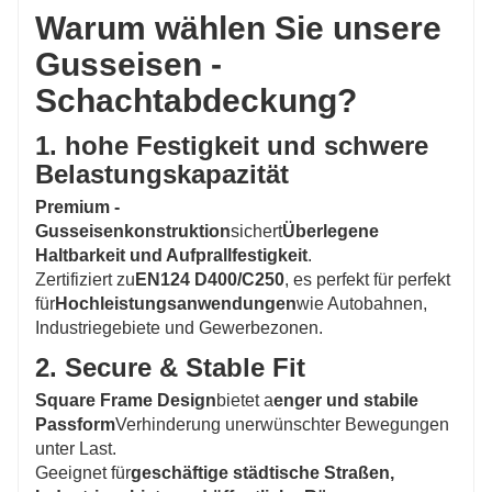
Warum wählen Sie unsere
Gusseisen -
Schachtabdeckung?
1. hohe Festigkeit und schwere
Belastungskapazität
Premium -
Gusseisenkonstruktion
sichert
Überlegene
Haltbarkeit und Aufprallfestigkeit
.
Zertifiziert zu
EN124 D400/C250
, es perfekt für perfekt
für
Hochleistungsanwendungen
wie Autobahnen,
Industriegebiete und Gewerbezonen.
2. Secure & Stable Fit
Square Frame Design
bietet a
enger und stabile
Passform
Verhinderung unerwünschter Bewegungen
unter Last.
Geeignet für
geschäftige städtische Straßen,