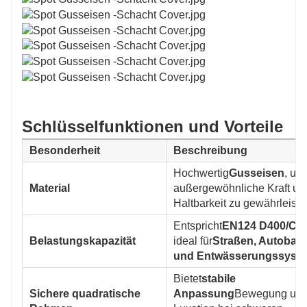
Schlüsselfunktionen und Vorteile
Besonderheit
Beschreibung
Hochwertig
Gusseisen
, um
Material
außergewöhnliche Kraft un
Haltbarkeit zu gewährleiste
Entspricht
EN124 D400/C2
Belastungskapazität
ideal für
Straßen, Autobah
und Entwässerungssyst
Bietet
stabile
Sichere quadratische
Anpassung
Bewegung un