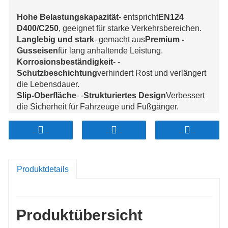
Hohe Belastungskapazität
- entspricht
EN124
D400/C250
, geeignet für starke Verkehrsbereichen.
Langlebig und stark
- gemacht aus
Premium -
Gusseisen
für lang anhaltende Leistung.
Korrosionsbeständigkeit
- -
Schutzbeschichtung
verhindert Rost und verlängert
die Lebensdauer.
Slip-Oberfläche
- -
Strukturiertes Design
Verbessert
die Sicherheit für Fahrzeuge und Fußgänger.
Sichere Passform
- -
Square Frame
Design
Gewährleistet Stabilität und verhindert die
Bewegung.
Vielseitige Anwendungen
- ideal
für
Kommunalstraßen, Entwässerungssysteme
Produktdetails
und Industriegebiete
.
Produktübersicht