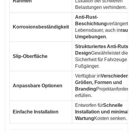
Rahmen
Luxation bei schweren
Belastungen verhindern.
Anti-Rust-
Beschichtung
verlängert d
Korrosionsbeständigkeit
Lebensdauer, auch in
raue
Umgebungen
.
Strukturiertes Anti-Rutsc
Design
Gewährleistet die
Slip-Oberfläche
Sicherheit für Fahrzeuge u
Fußgänger.
Verfügbar in
Verschiedene
Größen, Formen und
Anpassbare Optionen
Branding
Projektanforderu
erfüllen.
Entworfen für
Schnelle
Einfache Installation
Installation und minimale
Wartung
Kosten senken.