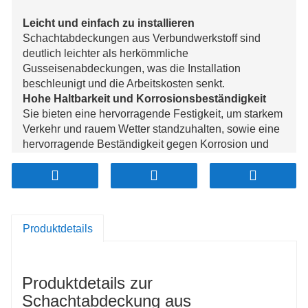
Leicht und einfach zu installieren
Schachtabdeckungen aus Verbundwerkstoff sind
deutlich leichter als herkömmliche
Gusseisenabdeckungen, was die Installation
beschleunigt und die Arbeitskosten senkt.
Hohe Haltbarkeit und Korrosionsbeständigkeit
Sie bieten eine hervorragende Festigkeit, um starkem
Verkehr und rauem Wetter standzuhalten, sowie eine
hervorragende Beständigkeit gegen Korrosion und
Rost.
Sicherheit und rutschfeste Oberfläche
Mit einer rutschfesten Oberfläche ausgestattet,
erhöhen diese Abdeckungen die Sicherheit für
Fußgänger und Fahrzeuge, auch bei Nässe.
Produktdetails
Anpassbares Design
Verbundabdeckungen sind in verschiedenen Größen,
Formen und Farben erhältlich und können an
Produktdetails zur
spezifische funktionale und ästhetische
Anforderungen angepasst werden.
Schachtabdeckung aus