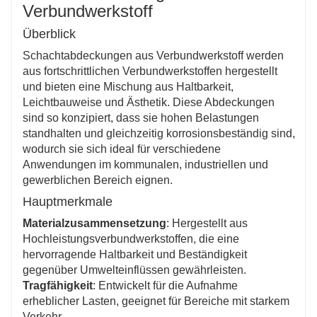
Wartungsarm und umweltfreundlich
Verbundwerkstoff
Mit minimalem Wartungsaufwand und aus
Überblick
wiederverwertbaren Materialien hergestellt, sind
Schachtabdeckungen aus Verbundwerkstoff sowohl
Schachtabdeckungen aus Verbundwerkstoff werden
kostengünstig als auch umweltfreundlich.
aus fortschrittlichen Verbundwerkstoffen hergestellt
und bieten eine Mischung aus Haltbarkeit,
Leichtbauweise und Ästhetik. Diese Abdeckungen
sind so konzipiert, dass sie hohen Belastungen
standhalten und gleichzeitig korrosionsbeständig sind,
wodurch sie sich ideal für verschiedene
Anwendungen im kommunalen, industriellen und
gewerblichen Bereich eignen.
Hauptmerkmale
Materialzusammensetzung
: Hergestellt aus
Hochleistungsverbundwerkstoffen, die eine
hervorragende Haltbarkeit und Beständigkeit
gegenüber Umwelteinflüssen gewährleisten.
Tragfähigkeit
: Entwickelt für die Aufnahme
erheblicher Lasten, geeignet für Bereiche mit starkem
Verkehr.