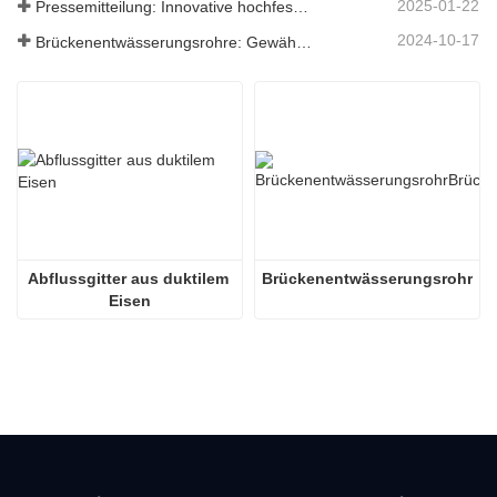
2025-01-22
Pressemitteilung: Innovative hochfeste Entwässerungsroste – Erhöhung der Sicherheit und Effizienz der städtischen Infrastruktur
2024-10-17
Brückenentwässerungsrohre: Gewährleistung eines effizienten Wassermanagements in der modernen Infrastruktur
Abflussgitter aus duktilem 
Brückenentwässerungsrohr
Eisen