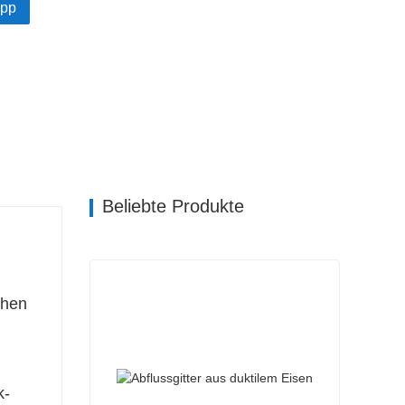
pp
rößen erhältlich, eignen sich für die
le Anwendungen und sind vollständig recycelbar,
t.
Beliebte Produkte
chen
k-