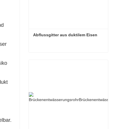
nd
Abflussgitter aus duktilem Eisen
ser
Abflussgitter aus duktilem Eisen
iko
dukt
elbar.