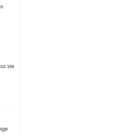
en
ss sie
bige