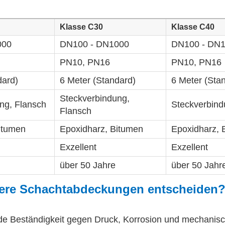
Klasse C30
Klasse C40
000
DN100 - DN1000
DN100 - DN
PN10, PN16
PN10, PN16
dard)
6 Meter (Standard)
6 Meter (Sta
Steckverbindung,
ng, Flansch
Steckverbind
Flansch
itumen
Epoxidharz, Bitumen
Epoxidharz, 
Exzellent
Exzellent
über 50 Jahre
über 50 Jahr
nsere Schachtabdeckungen entscheiden
nde Beständigkeit gegen Druck, Korrosion und mechanis