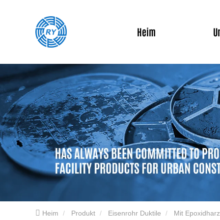
Heim
U
Heim
Produkt
Eisenrohr Duktile
Mit Epoxidharz