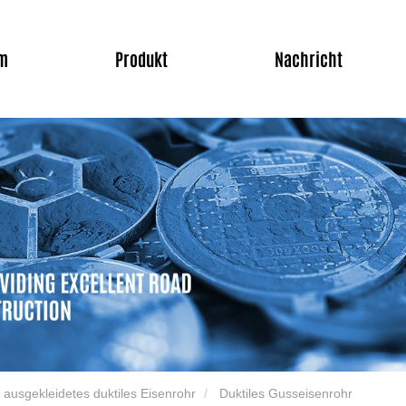
m
Produkt
Nachricht
 ausgekleidetes duktiles Eisenrohr
Duktiles Gusseisenrohr