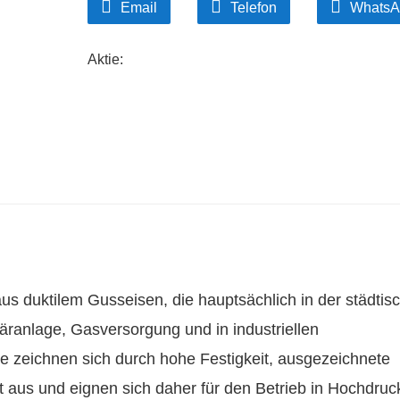
Email
Telefon
WhatsA
Vielseitig und nachhaltig
Duktile Gusseisenrohre sind in verschiedenen G
Wasserverteilung, Entwässerung und industriel
Aktie:
was die Nachhaltigkeitsbemühungen unterstütz
us duktilem Gusseisen, die hauptsächlich in der städtis
ranlage, Gasversorgung und in industriellen
e zeichnen sich durch hohe Festigkeit, ausgezeichnete
t aus und eignen sich daher für den Betrieb in Hochdruc