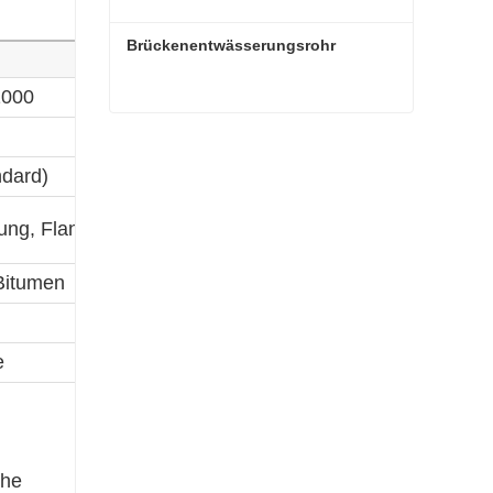
Brückenentwässerungsrohr
1000
Brückenentwässerungsrohr
ndard)
ung, Flansch
Bitumen
e
?
che