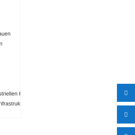
rauen
n
iellen Flüssigkeiten.
frastrukturprojekte.