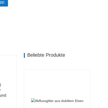
pp
Beliebte Produkte
)
r
 und