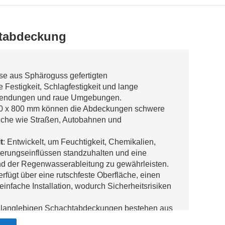
htabdeckung
ese aus Sphäroguss gefertigten
estigkeit, Schlagfestigkeit und lange
nwendungen und raue Umgebungen.
00 x 800 mm können die Abdeckungen schwere
ereiche wie Straßen, Autobahnen und
t
: Entwickelt, um Feuchtigkeit, Chemikalien,
erungseinflüssen standzuhalten und eine
nd der Regenwasserableitung zu gewährleisten.
erfügt über eine rutschfeste Oberfläche, einen
nfache Installation, wodurch Sicherheitsrisiken
e langlebigen Schachtabdeckungen bestehen aus
altige, langfristige und kostengünstige Lösung für