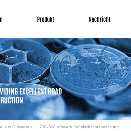
m
Produkt
Nachricht
el aus Gusseisen
700x800 schwere Kanalschachtabdeckung