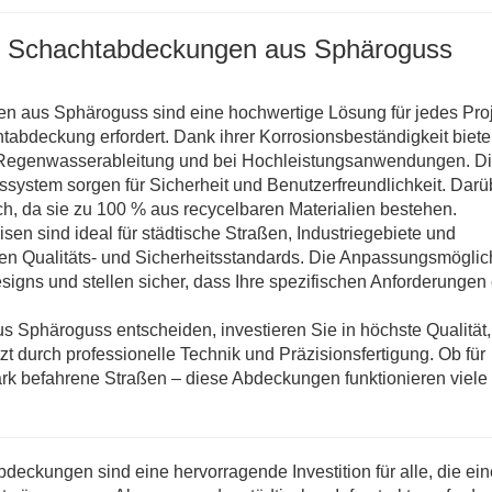
re Schachtabdeckungen aus Sphäroguss
aus Sphäroguss sind eine hochwertige Lösung für jedes Proj
tabdeckung erfordert. Dank ihrer Korrosionsbeständigkeit biete
r Regenwasserableitung und bei Hochleistungsanwendungen. D
gssystem sorgen für Sicherheit und Benutzerfreundlichkeit. Darü
h, da sie zu 100 % aus recycelbaren Materialien bestehen.
n sind ideal für städtische Straßen, Industriegebiete und
ten Qualitäts- und Sicherheitsstandards. Die Anpassungsmöglic
signs und stellen sicher, dass Ihre spezifischen Anforderungen e
 Sphäroguss entscheiden, investieren Sie in höchste Qualität,
tzt durch professionelle Technik und Präzisionsfertigung. Ob für
k befahrene Straßen – diese Abdeckungen funktionieren viele
ckungen sind eine hervorragende Investition für alle, die ein