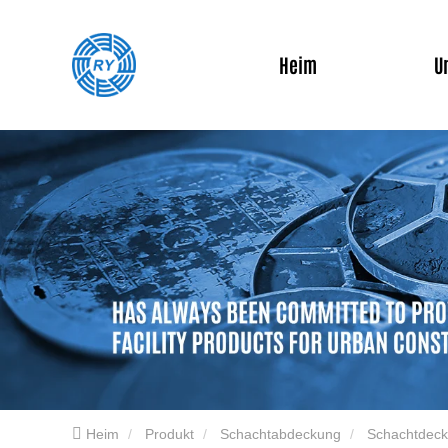
Heim
U
Heim
Produkt
Schachtabdeckung
Schachtdeck