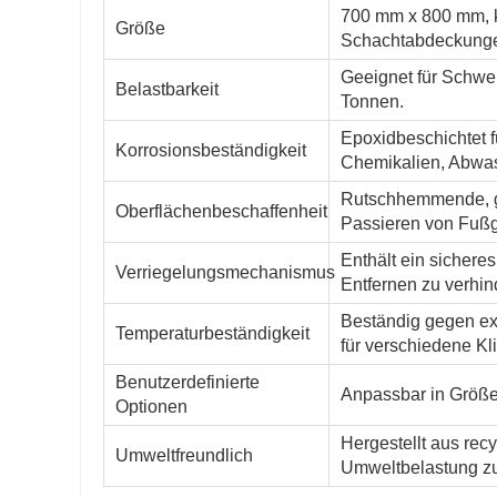
700 mm x 800 mm, k
Größe
Schachtabdeckung
Geeignet für Schwer
Belastbarkeit
Tonnen.
Epoxidbeschichtet 
Korrosionsbeständigkeit
Chemikalien, Abwa
Rutschhemmende, gla
Oberflächenbeschaffenheit
Passieren von Fuß
Enthält ein sichere
Verriegelungsmechanismus
Entfernen zu verhin
Beständig gegen ex
Temperaturbeständigkeit
für verschiedene K
Benutzerdefinierte
Anpassbar in Größe
Optionen
Hergestellt aus rec
Umweltfreundlich
Umweltbelastung zu