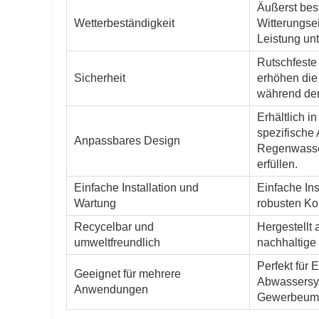
Äußerst bes
Wetterbeständigkeit
Witterungse
Leistung un
Rutschfeste
Sicherheit
erhöhen die
während der
Erhältlich 
spezifische
Anpassbares Design
Regenwasse
erfüllen.
Einfache Installation und
Einfache In
Wartung
robusten Kon
Recycelbar und
Hergestellt 
umweltfreundlich
nachhaltige 
Perfekt für
Geeignet für mehrere
Abwassersy
Anwendungen
Gewerbeum