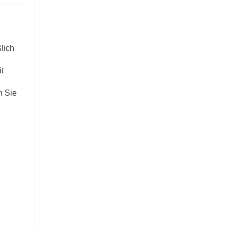
lich
t
n Sie