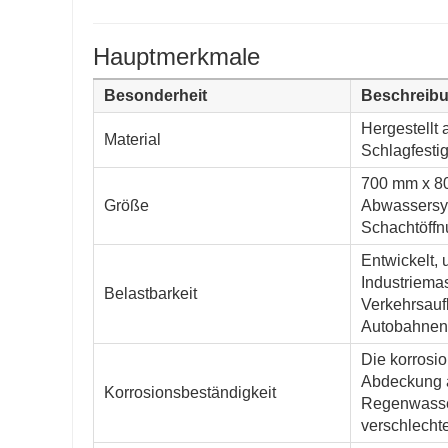
Hauptmerkmale
Besonderheit
Beschreib
Hergestellt
Material
Schlagfestig
700 mm x 80
Größe
Abwassersy
Schachtöffn
Entwickelt,
Industriema
Belastbarkeit
Verkehrsauf
Autobahnen
Die korrosi
Abdeckung a
Korrosionsbeständigkeit
Regenwasser
verschlechte