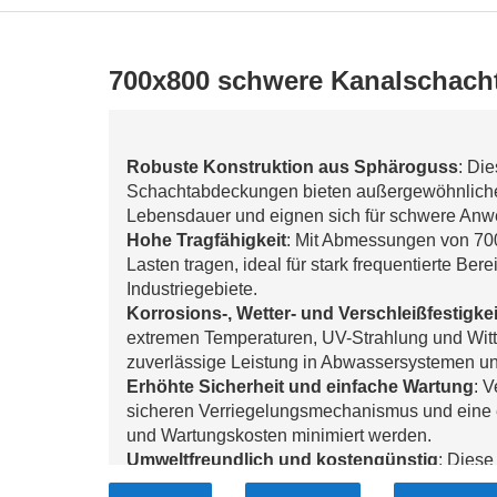
700x800 schwere Kanalschac
Robuste Konstruktion aus Sphäroguss
: Di
Schachtabdeckungen bieten außergewöhnliche F
Lebensdauer und eignen sich für schwere A
Hohe Tragfähigkeit
: Mit Abmessungen von 7
Lasten tragen, ideal für stark frequentierte B
Industriegebiete.
Korrosions-, Wetter- und Verschleißfestigkei
extremen Temperaturen, UV-Strahlung und Witt
zuverlässige Leistung in Abwassersystemen u
Erhöhte Sicherheit und einfache Wartung
: V
sicheren Verriegelungsmechanismus und eine ei
und Wartungskosten minimiert werden.
Umweltfreundlich und kostengünstig
: Dies
recycelbaren Materialien und bieten eine nachh