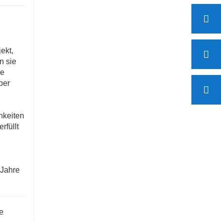
ekt,
n sie
ie
ber
hkeiten
rfüllt
 Jahre
e