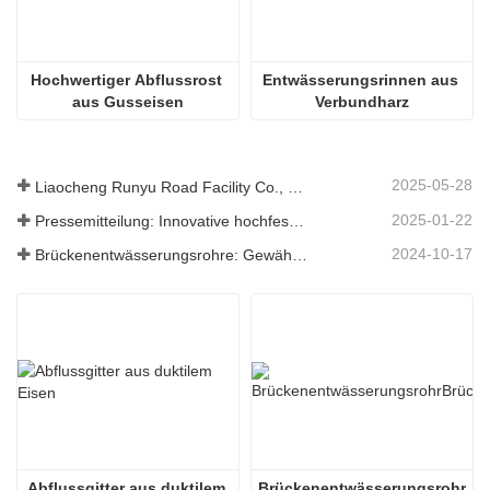
Hochwertiger Abflussrost 
Entwässerungsrinnen aus 
aus Gusseisen
Verbundharz
2025-05-28
Liaocheng Runyu Road Facility Co., Ltd.: Ein zuverlässiger Hersteller von Schachtabdeckungen für eine sicherere städtische Infrastruktur
2025-01-22
Pressemitteilung: Innovative hochfeste Entwässerungsroste – Erhöhung der Sicherheit und Effizienz der städtischen Infrastruktur
2024-10-17
Brückenentwässerungsrohre: Gewährleistung eines effizienten Wassermanagements in der modernen Infrastruktur
Abflussgitter aus duktilem 
Brückenentwässerungsrohr