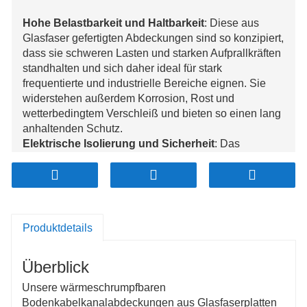
Hohe Belastbarkeit und Haltbarkeit
: Diese aus
Glasfaser gefertigten Abdeckungen sind so konzipiert,
dass sie schweren Lasten und starken Aufprallkräften
standhalten und sich daher ideal für stark
frequentierte und industrielle Bereiche eignen. Sie
widerstehen außerdem Korrosion, Rost und
wetterbedingtem Verschleiß und bieten so einen lang
anhaltenden Schutz.
Elektrische Isolierung und Sicherheit
: Das
Glasfasermaterial bietet eine hervorragende
elektrische Isolierung und verringert so das Risiko
eines Stromschlags oder Kurzschlusses in
Umgebungen wie Kraftwerken und Umspannwerken.
Wärmeschrumpfende Technologie und einfache
Produktdetails
Installation
: Das innovative wärmeschrumpfbare
Design sorgt für einen sicheren Sitz, ermöglicht eine
Überblick
schnelle und effiziente Installation und behält
gleichzeitig die strukturelle Integrität im Laufe der Zeit
Unsere wärmeschrumpfbaren
bei.
Bodenkabelkanalabdeckungen aus Glasfaserplatten