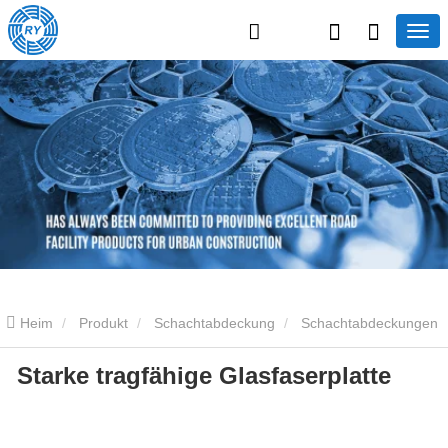
Heim
Produkt
Schachtabdeckung
Schachtabdeckungen
Starke tragfähige Glasfaserplatte
aus Verbundwerkstoff
Starke tragfähige Glasfaserplatte