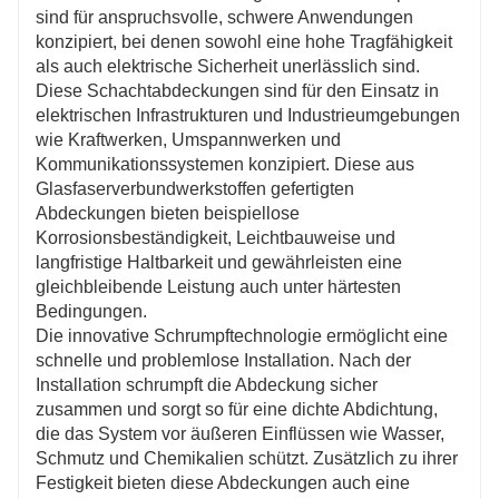
Chemikalien-, UV- und rutschfeste Beständigkeit
:
sind für anspruchsvolle, schwere Anwendungen
Diese Bezüge sind äußerst beständig gegen
konzipiert, bei denen sowohl eine hohe Tragfähigkeit
Chemikalien, UV-Strahlung und Ausrutschen, bleiben
als auch elektrische Sicherheit unerlässlich sind.
in verschiedenen Umgebungen funktionsfähig und
Diese Schachtabdeckungen sind für den Einsatz in
sicher und bieten Traktion bei Nässe.
elektrischen Infrastrukturen und Industrieumgebungen
Umweltfreundlich und kostengünstig
: Diese aus
wie Kraftwerken, Umspannwerken und
recycelbaren Materialien hergestellten Abdeckungen
Kommunikationssystemen konzipiert. Diese aus
bieten eine lange Haltbarkeit bei geringem
Glasfaserverbundwerkstoffen gefertigten
Wartungsaufwand und sind somit eine nachhaltige
Abdeckungen bieten beispiellose
und kostengünstige Lösung für Infrastrukturprojekte.
Korrosionsbeständigkeit, Leichtbauweise und
langfristige Haltbarkeit und gewährleisten eine
gleichbleibende Leistung auch unter härtesten
Bedingungen.
Die innovative Schrumpftechnologie ermöglicht eine
schnelle und problemlose Installation. Nach der
Installation schrumpft die Abdeckung sicher
zusammen und sorgt so für eine dichte Abdichtung,
die das System vor äußeren Einflüssen wie Wasser,
Schmutz und Chemikalien schützt. Zusätzlich zu ihrer
Festigkeit bieten diese Abdeckungen auch eine