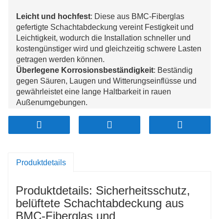
Leicht und hochfest
: Diese aus BMC-Fiberglas
gefertigte Schachtabdeckung vereint Festigkeit und
Leichtigkeit, wodurch die Installation schneller und
kostengünstiger wird und gleichzeitig schwere Lasten
getragen werden können.
Überlegene Korrosionsbeständigkeit
: Beständig
gegen Säuren, Laugen und Witterungseinflüsse und
gewährleistet eine lange Haltbarkeit in rauen
Außenumgebungen.
Sicherheits- und Diebstahlschutzfunktionen
: Nicht
recycelbare Materialien reduzieren das
Diebstahlrisiko, während eine rutschfeste Oberfläche
die Sicherheit bei Nässe erhöht.
Belüftung und Feuerwiderstand
: Ausgestattet mit
Produktdetails
Belüftung zur Reduzierung gefährlicher Gasbildung
und feuerfesten Eigenschaften für zusätzliche
Produktdetails: Sicherheitsschutz,
Sicherheit.
Umweltfreundlich und anpassbar
:
belüftete Schachtabdeckung aus
Umweltfreundlich, ISO-konform und recycelbar, mit
BMC-Fiberglas und