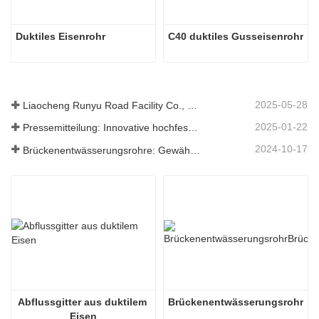
Duktiles Eisenrohr
C40 duktiles Gusseisenrohr
2025-05-28
Liaocheng Runyu Road Facility Co., Ltd.: Ein zuverlässiger Hersteller von Schachtabdeckungen für eine sicherere städtische Infrastruktur
2025-01-22
Pressemitteilung: Innovative hochfeste Entwässerungsroste – Erhöhung der Sicherheit und Effizienz der städtischen Infrastruktur
2024-10-17
Brückenentwässerungsrohre: Gewährleistung eines effizienten Wassermanagements in der modernen Infrastruktur
Abflussgitter aus duktilem 
Brückenentwässerungsrohr
Eisen