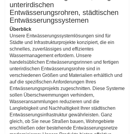
salzhaltiger Umgebung, ausgelegt und eignen sich
unterirdischen
daher ideal für städtische und industrielle
Entwässerungsrohren, städtischen
Anwendungen.
Entwässerungssystemen
Einfache Installation, Reduzierung der Baukosten
Der modulare Aufbau unserer Entwässerungssysteme
Überblick
vereinfacht die Installation, reduziert Zeit- und
Unsere Entwässerungssystemlösungen sind für
Arbeitskosten und erleichtert die Skalierung des
Städte und Infrastrukturprojekte konzipiert, die ein
Systems für zukünftige Anforderungen.
schnelles, zuverlässiges und effizientes
Umweltfreundlich und energieeffizient
Wassermanagement erfordern. Unsere
Unsere aus recycelbaren, umweltfreundlichen
handelsüblichen Entwässerungsrinnen und fertigen
Materialien hergestellten Systeme entsprechen den
unterirdischen Entwässerungsrohre sind in
Standards für umweltfreundliches Bauen, fördern die
verschiedenen Größen und Materialien erhältlich und
Nachhaltigkeit und reduzieren gleichzeitig den
auf die spezifischen Anforderungen Ihres
ökologischen Fußabdruck von Infrastrukturprojekten.
Entwässerungsprojekts zugeschnitten. Diese Systeme
sollen Überschwemmungen verhindern,
Wasseransammlungen reduzieren und die
Langlebigkeit und Nachhaltigkeit Ihrer städtischen
Entwässerungsinfrastruktur gewährleisten. Ganz
gleich, ob Sie neue Straßen bauen, Wohngebiete
erschließen oder bestehende Entwässerungsnetze