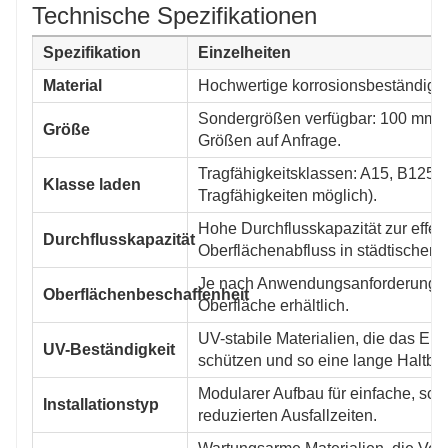
Technische Spezifikationen
Spezifikation
Einzelheiten
Material
Hochwertige korrosionsbeständige 
Sondergrößen verfügbar: 100 mm,
Größe
Größen auf Anfrage.
Tragfähigkeitsklassen: A15, B125,
Klasse laden
Tragfähigkeiten möglich).
Hohe Durchflusskapazität zur eff
Durchflusskapazität
Oberflächenabfluss in städtische
Je nach Anwendungsanforderungen mi
Oberflächenbeschaffenheit
Oberfläche erhältlich.
UV-stabile Materialien, die das E
UV-Beständigkeit
schützen und so eine lange Haltbar
Modularer Aufbau für einfache, sch
Installationstyp
reduzierten Ausfallzeiten.