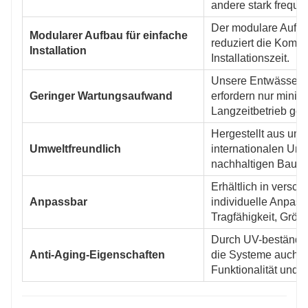
andere stark freque
Der modulare Aufbau
Modularer Aufbau für einfache
reduziert die Kompl
Installation
Installationszeit.
Unsere Entwässerun
Geringer Wartungsaufwand
erfordern nur minim
Langzeitbetrieb ge
Hergestellt aus umw
Umweltfreundlich
internationalen Um
nachhaltigen Bauwe
Erhältlich in versc
Anpassbar
individuelle Anpass
Tragfähigkeit, Größe
Durch UV-beständi
Anti-Aging-Eigenschaften
die Systeme auch n
Funktionalität und O