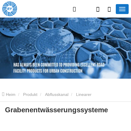
Heim
Produkt
Abflusskanal
Linearer
Grabenentwässerungssysteme
Entwässerungskanal
Grabenentwässerungssysteme