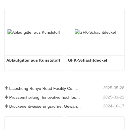
Ablaufgitter aus Kunststoff
GFK-Schachtdeckel
2025-05-28
Liaocheng Runyu Road Facility Co., Ltd.: Ein zuverlässiger Hersteller von Schachtabdeckungen für eine sicherere städtische Infrastruktur
2025-01-22
Pressemitteilung: Innovative hochfeste Entwässerungsroste – Erhöhung der Sicherheit und Effizienz der städtischen Infrastruktur
2024-10-17
Brückenentwässerungsrohre: Gewährleistung eines effizienten Wassermanagements in der modernen Infrastruktur