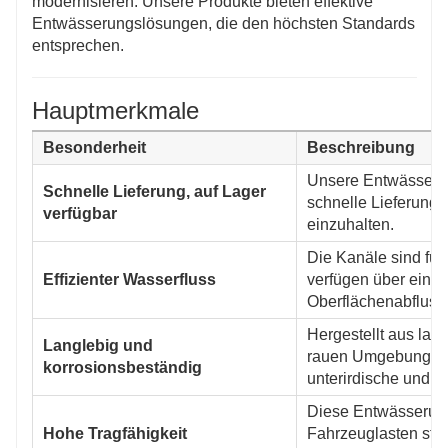
modernisieren: Unsere Produkte bieten effektive
Entwässerungslösungen, die den höchsten Standards
entsprechen.
Hauptmerkmale
Besonderheit
Beschreibung
Unsere Entwässerun
Schnelle Lieferung, auf Lager
schnelle Lieferung 
verfügbar
einzuhalten.
Die Kanäle sind für
Effizienter Wasserfluss
verfügen über eine
Oberflächenabfluss 
Hergestellt aus lan
Langlebig und
rauen Umgebungsbed
korrosionsbeständig
unterirdische und 
Diese Entwässerung
Hohe Tragfähigkeit
Fahrzeuglasten stan