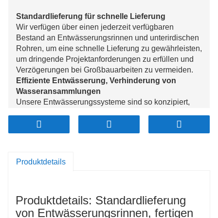
Standardlieferung für schnelle Lieferung
Wir verfügen über einen jederzeit verfügbaren
Bestand an Entwässerungsrinnen und unterirdischen
Rohren, um eine schnelle Lieferung zu gewährleisten,
um dringende Projektanforderungen zu erfüllen und
Verzögerungen bei Großbauarbeiten zu vermeiden.
Effiziente Entwässerung, Verhinderung von
Wasseransammlungen
Unsere Entwässerungssysteme sind so konzipiert,
dass sie starke Regenfälle und Oberflächenabflüsse
effizient bewältigen und Überschwemmungen,
Staunässe und Verkehrsstörungen auch bei extremen
Wetterereignissen wirksam verhindern.
Haltbarkeit und Anpassungsfähigkeit an raue
Produktdetails
Umgebungen
Unsere aus hochwertigen, korrosionsbeständigen
Materialien gefertigten Systeme sind für den
Produktdetails: Standardlieferung
zuverlässigen Betrieb unter rauen Bedingungen,
einschließlich extremer Temperaturen und
von Entwässerungsrinnen, fertigen