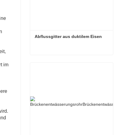
ine
n
Abflussgitter aus duktilem Eisen
it,
Abflussgitter aus duktilem Eisen
t im
dere
ird.
und