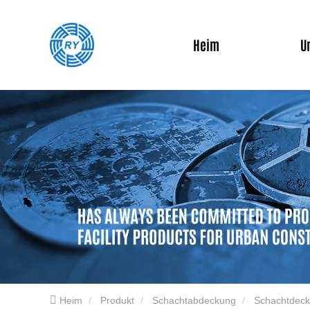
Heim
U
Heim
Produkt
Schachtabdeckung
Schachtdeck