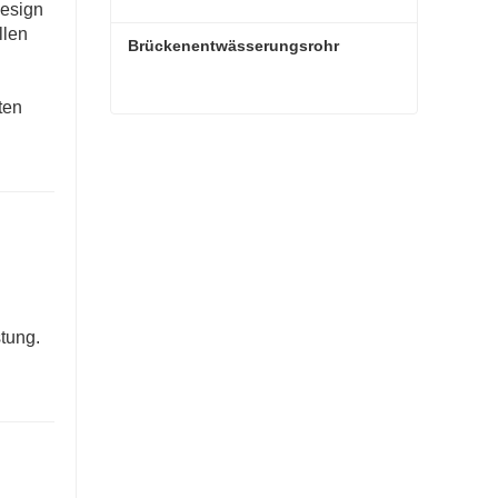
Design
llen
Brückenentwässerungsrohr
ten
Brückenentwässerungsrohr
tung.