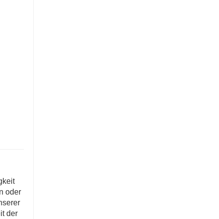
keit
n oder
nserer
t der