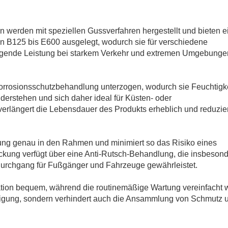
erden mit speziellen Gussverfahren hergestellt und bieten e
von B125 bis E600 ausgelegt, wodurch sie für verschiedene
agende Leistung bei starkem Verkehr und extremen Umgebunge
rrosionsschutzbehandlung unterzogen, wodurch sie Feuchtigke
erstehen und sich daher ideal für Küsten- oder
erlängert die Lebensdauer des Produkts erheblich und reduzier
ung genau in den Rahmen und minimiert so das Risiko eines
ckung verfügt über eine Anti-Rutsch-Behandlung, die insbeson
Durchgang für Fußgänger und Fahrzeuge gewährleistet.
tion bequem, während die routinemäßige Wartung vereinfacht w
Reinigung, sondern verhindert auch die Ansammlung von Schmutz 