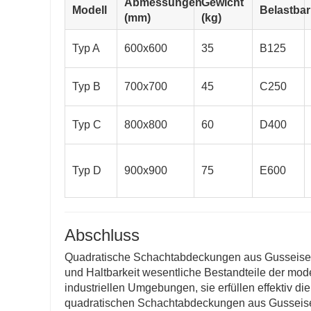
Abmessungen
Gewicht
Modell
Belastbar
(mm)
(kg)
Typ A
600x600
35
B125
Typ B
700x700
45
C250
Typ C
800x800
60
D400
Typ D
900x900
75
E600
Abschluss
Quadratische Schachtabdeckungen aus Gusseisen s
und Haltbarkeit wesentliche Bestandteile der mod
industriellen Umgebungen, sie erfüllen effektiv
quadratischen Schachtabdeckungen aus Gusseisen 