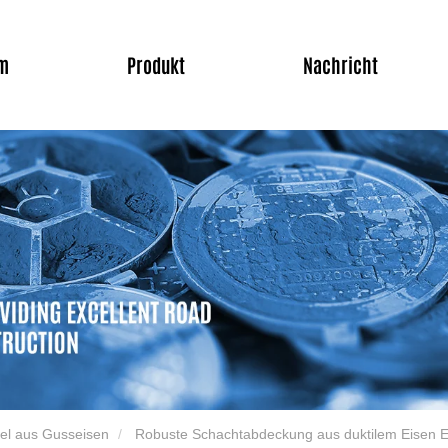
m
Produkt
Nachricht
el aus Gusseisen
Robuste Schachtabdeckung aus duktilem Eisen 