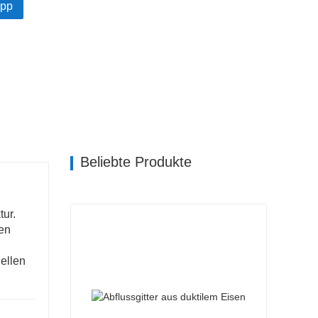
pp
Beliebte Produkte
ur.
sen
ellen