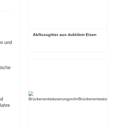
Abflussgitter aus duktilem Eisen
on und
Abflussgitter aus duktilem Eisen
ische
nd
Jahre