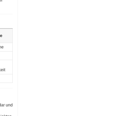
er
le
he
eit
dar und