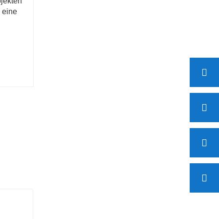
jekten
 eine