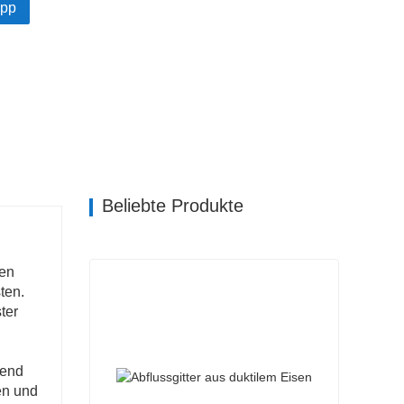
pp
Beliebte Produkte
gen
ten.
ter
mend
en und