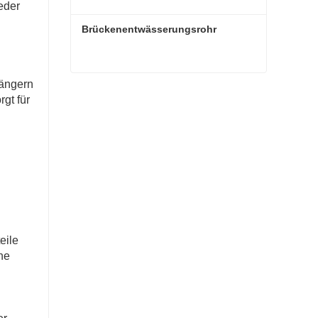
eder
Brückenentwässerungsrohr
gängern
Brückenentwässerungsrohr
gt für
eile
ne