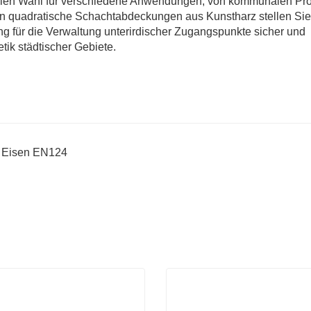
alen Wahl für verschiedene Anwendungen, von kommunalen Pro
 in quadratische Schachtabdeckungen aus Kunstharz stellen Sie
ng für die Verwaltung unterirdischer Zugangspunkte sicher und
tik städtischer Gebiete.
m Eisen EN124