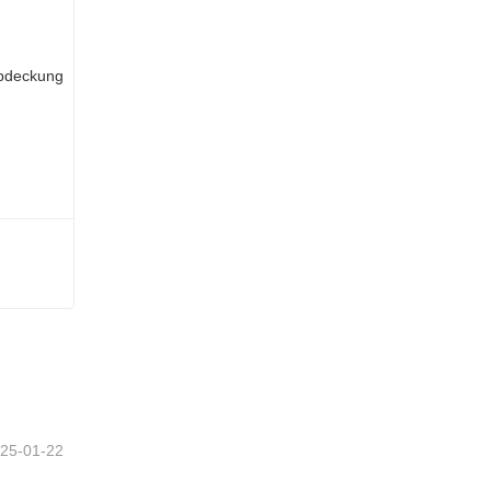
Spot Gusseisen -Mannlochabdeckung
25-01-22