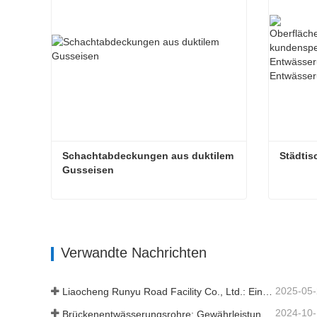
Schachtabdeckungen aus duktilem 
Städti
Gusseisen
Schachtabdeckungen aus duktilem Gusseisen
Städtis
Verwandte Nachrichten
2025-05
Liaocheng Runyu Road Facility Co., Ltd.: Ein zuverlässiger Hersteller von Schachtabdeckungen für eine sicherere städtische Infrastruktur
2024-10
Brückenentwässerungsrohre: Gewährleistung eines effizienten Wassermanagements in der modernen Infrastruktur