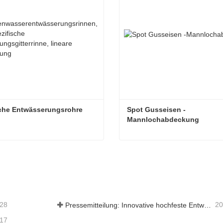
sche Entwässerungsrohre
Spot Gusseisen -
Mannlochabdeckung
che Entwässerungsrohre
-28
20
Pressemitteilung: Innovative hochfeste Entwässerungsroste – Erhöhung der Sicherheit und Effizienz der städtischen Infrastruktur
-17