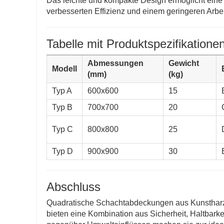
Das leichte und kompakte Design ermöglicht eine 
verbesserten Effizienz und einem geringeren Arbei
Tabelle mit Produktspezifikatione
Abmessungen
Gewicht
Modell
(mm)
(kg)
Typ A
600x600
15
Typ B
700x700
20
Typ C
800x800
25
Typ D
900x900
30
Abschluss
Quadratische Schachtabdeckungen aus Kunstharz st
bieten eine Kombination aus Sicherheit, Haltbarkei