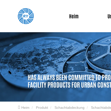
Heim
U
Heim
Produkt
Schachtabdeckung
Schachtabde