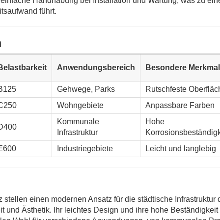
einfache Handhabung bei Installation und Wartung, was zu ein
tsaufwand führt.
n
Belastbarkeit
Anwendungsbereich
Besondere Merkma
B125
Gehwege, Parks
Rutschfeste Oberfläc
C250
Wohngebiete
Anpassbare Farben
Kommunale
Hohe
D400
Infrastruktur
Korrosionsbeständigk
E600
Industriegebiete
Leicht und langlebig
ellen einen modernen Ansatz für die städtische Infrastruktur 
t und Ästhetik. Ihr leichtes Design und ihre hohe Beständigkeit