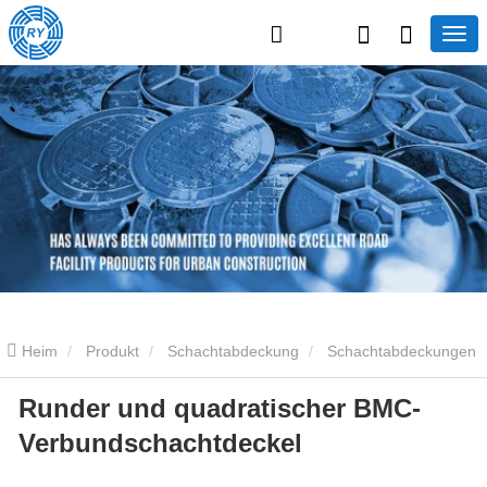
Heim
Produkt
Schachtabdeckung
Schachtabdeckungen
Runder und quadratischer BMC-
aus Verbundwerkstoff
Runder und quadratischer BMC-
Verbundschachtdeckel
Verbundschachtdeckel