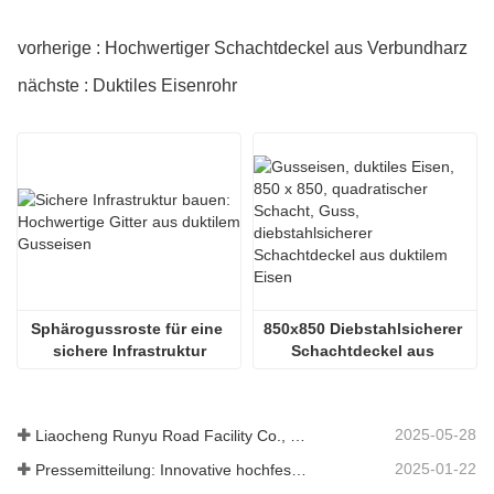
vorherige : Hochwertiger Schachtdeckel aus Verbundharz
nächste : Duktiles Eisenrohr
Sphärogussroste für eine 
850x850 Diebstahlsicherer 
sichere Infrastruktur
Schachtdeckel aus 
duktilem Eisen
2025-05-28
Liaocheng Runyu Road Facility Co., Ltd.: Ein zuverlässiger Hersteller von Schachtabdeckungen für eine sicherere städtische Infrastruktur
2025-01-22
Pressemitteilung: Innovative hochfeste Entwässerungsroste – Erhöhung der Sicherheit und Effizienz der städtischen Infrastruktur