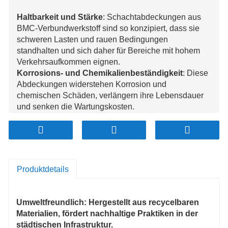
Haltbarkeit und Stärke
: Schachtabdeckungen aus
BMC-Verbundwerkstoff sind so konzipiert, dass sie
schweren Lasten und rauen Bedingungen
standhalten und sich daher für Bereiche mit hohem
Verkehrsaufkommen eignen.
Korrosions- und Chemikalienbeständigkeit
: Diese
Abdeckungen widerstehen Korrosion und
chemischen Schäden, verlängern ihre Lebensdauer
und senken die Wartungskosten.
Leicht und sicher
: Ihr leichtes Design vereinfacht die
Installation, senkt die Arbeitskosten und minimiert
gleichzeitig das Verletzungsrisiko.
Ästhetische Anpassung
: BMC-Abdeckungen sind in
verschiedenen Formen, Größen und Farben erhältlich
Produktdetails
und können individuell an die Stadtlandschaft
angepasst werden.
Nicht leitend und umweltfreundlich
: BMC-
Umweltfreundlich
: Hergestellt aus recycelbaren
Verbundabdeckungen sind aus Sicherheitsgründen
Materialien, fördert nachhaltige Praktiken in der
nicht leitend und umweltfreundlich und werden häufig
städtischen Infrastruktur.