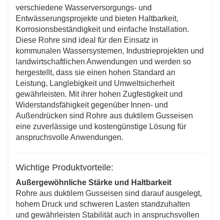
Rohre aus duktilem Gusseisen eine schnelle und
verschiedene Wasserversorgungs- und
unkomplizierte Installation. Das selbstdichtende
Entwässerungsprojekte und bieten Haltbarkeit,
Verbindungsdesign minimiert Arbeits- und
Korrosionsbeständigkeit und einfache Installation.
Installationszeit und eignet sich für Projekte, die eine
Diese Rohre sind ideal für den Einsatz in
schnelle Bereitstellung erfordern.
kommunalen Wassersystemen, Industrieprojekten und
Sanitär und umweltfreundlich
landwirtschaftlichen Anwendungen und werden so
In der Regel ist die Innenwand mit ungiftigen
hergestellt, dass sie einen hohen Standard an
Beschichtungen versehen, sodass sie für den
Leistung, Langlebigkeit und Umweltsicherheit
Trinkwassertransport geeignet ist und die
gewährleisten. Mit ihrer hohen Zugfestigkeit und
Wassersicherheit gewährleistet ist. Darüber hinaus ist
Widerstandsfähigkeit gegenüber Innen- und
Sphäroguss recycelbar, wodurch
Außendrücken sind Rohre aus duktilem Gusseisen
Umweltverschmutzung und
eine zuverlässige und kostengünstige Lösung für
Ressourcenverschwendung reduziert und
anspruchsvolle Anwendungen.
Nachhaltigkeitsstandards erfüllt werden.
Reibungsloser Wasserfluss, wodurch
Betriebskosten gespart werden
Wichtige Produktvorteile:
Die glatte Innenwand verringert den
Außergewöhnliche Stärke und Haltbarkeit
Wasserwiderstand, sorgt für einen stabilen Durchfluss
Rohre aus duktilem Gusseisen sind darauf ausgelegt,
und minimalen Energieverlust und spart dadurch
hohem Druck und schweren Lasten standzuhalten
Betriebskosten. Diese Funktion ist besonders für
und gewährleisten Stabilität auch in anspruchsvollen
große Wasserversorgungs- und