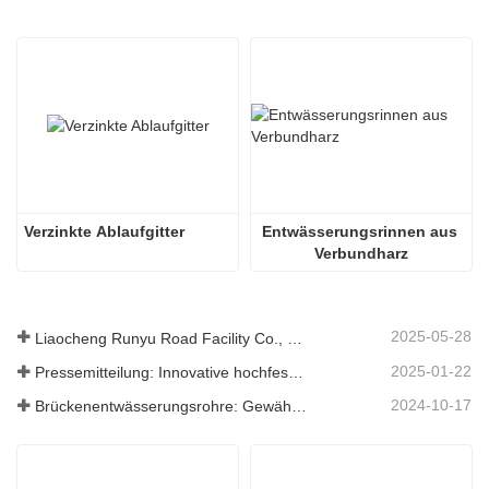
Verzinkte Ablaufgitter
Entwässerungsrinnen aus 
Verbundharz
2025-05-28
Liaocheng Runyu Road Facility Co., Ltd.: Ein zuverlässiger Hersteller von Schachtabdeckungen für eine sicherere städtische Infrastruktur
2025-01-22
Pressemitteilung: Innovative hochfeste Entwässerungsroste – Erhöhung der Sicherheit und Effizienz der städtischen Infrastruktur
2024-10-17
Brückenentwässerungsrohre: Gewährleistung eines effizienten Wassermanagements in der modernen Infrastruktur