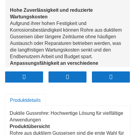
Hohe Zuverlässigkeit und reduzierte
Wartungskosten
Aufgrund ihrer hohen Festigkeit und
Korrosionsbeständigkeit können Rohre aus duktilem
Gusseisen über längere Zeiträume ohne häufigen
Austausch oder Reparaturen betrieben werden, was
die langfristigen Wartungskosten senkt und den
Endbenutzern Arbeit und Budget spart.
Anpassungsfähigkeit an verschiedene
Bauumgebungen
Dieses Rohrmaterial eignet sich für unterschiedliche
geologische und klimatische Bedingungen,
einschließlich gefrorener Böden, Senkungsgebiete
und erdbebengefährdeter Zonen. Aufgrund seiner
Produktdetails
hervorragenden Verformungsbeständigkeit eignet es
sich ideal für kommunale Projekte und ländliche
Duktile Gussrohre: Hochwertige Lösung für vielfältige
Wasserversorgungssysteme.
Anwendungen
Schnelle und arbeitssparende Installation
Produktübersicht
Im Vergleich zu anderen Rohrmaterialien bieten
Rohre aus duktilem Gusseisen sind die erste Wahl für