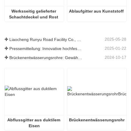
Werksseitig gelieferter 
Ablaufgitter aus Kunststoff
Schachtdeckel und Rost 
aus duktilem Gusseisen 
D400
2025-05-28
Liaocheng Runyu Road Facility Co., Ltd.: Ein zuverlässiger Hersteller von Schachtabdeckungen für eine sicherere städtische Infrastruktur
2025-01-22
Pressemitteilung: Innovative hochfeste Entwässerungsroste – Erhöhung der Sicherheit und Effizienz der städtischen Infrastruktur
2024-10-17
Brückenentwässerungsrohre: Gewährleistung eines effizienten Wassermanagements in der modernen Infrastruktur
Abflussgitter aus duktilem 
Brückenentwässerungsrohr
Eisen