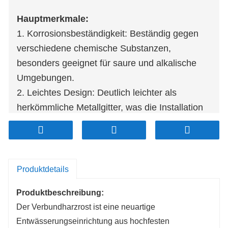
Hauptmerkmale:
1. Korrosionsbeständigkeit: Beständig gegen
verschiedene chemische Substanzen,
besonders geeignet für saure und alkalische
Umgebungen.
2. Leichtes Design: Deutlich leichter als
herkömmliche Metallgitter, was die Installation
und Wartung erleichtert und die Arbeitskosten
senkt.
3. Hohe Tragfähigkeit: Bietet hervorragende
Druck- und Schlagfestigkeit, hält schweren
Produktdetails
Fahrzeuglasten stand und ist ideal für
Produktbeschreibung:
verschiedene Verkehrsszenarien.
Der Verbundharzrost ist eine neuartige
4. Rutschfeste Sicherheitsoberfläche: Mit einer
Entwässerungseinrichtung aus hochfesten
rutschfesten Oberfläche für den sicheren