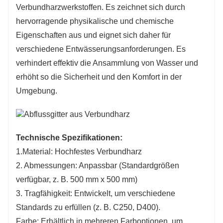
Verbundharzwerkstoffen. Es zeichnet sich durch
Durchgang von Fußgängern und Fahrzeugen
hervorragende physikalische und chemische
ausgestattet, wodurch das Unfallrisiko minimiert
Eigenschaften aus und eignet sich daher für
wird.
verschiedene Entwässerungsanforderungen. Es
5. Umweltfreundliche Materialien: Hergestellt
verhindert effektiv die Ansammlung von Wasser und
aus recycelbaren Materialien, im Einklang mit
erhöht so die Sicherheit und den Komfort in der
den Grundsätzen der nachhaltigen Entwicklung.
Umgebung.
Technische Spezifikationen:
1.Material: Hochfestes Verbundharz
2. Abmessungen: Anpassbar (Standardgrößen
verfügbar, z. B. 500 mm x 500 mm)
3. Tragfähigkeit: Entwickelt, um verschiedene
Standards zu erfüllen (z. B. C250, D400).
Farbe: Erhältlich in mehreren Farboptionen, um