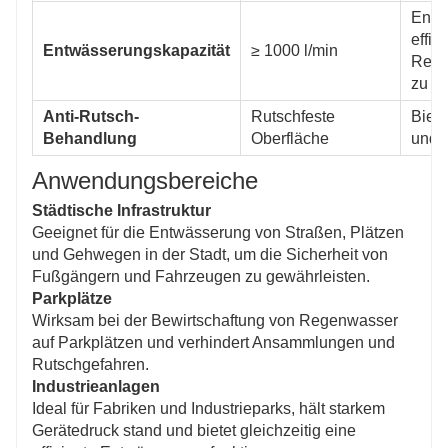
Entwi
effiz
Entwässerungskapazität
≥ 1000 l/min
Rege
zu ge
Anti-Rutsch-
Rutschfeste
Biete
Behandlung
Oberfläche
und F
Anwendungsbereiche
Städtische Infrastruktur
Geeignet für die Entwässerung von Straßen, Plätzen
und Gehwegen in der Stadt, um die Sicherheit von
Fußgängern und Fahrzeugen zu gewährleisten.
Parkplätze
Wirksam bei der Bewirtschaftung von Regenwasser
auf Parkplätzen und verhindert Ansammlungen und
Rutschgefahren.
Industrieanlagen
Ideal für Fabriken und Industrieparks, hält starkem
Gerätedruck stand und bietet gleichzeitig eine