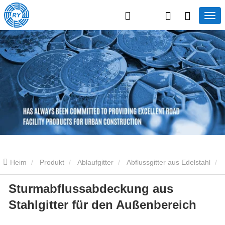
Heim
Produkt
Ablaufgitter
Abflussgitter aus Edelstahl
Sturmabflussabdeckung aus
Sturmabflussabdeckung aus Stahlgitter für den Außenbereich
Stahlgitter für den Außenbereich