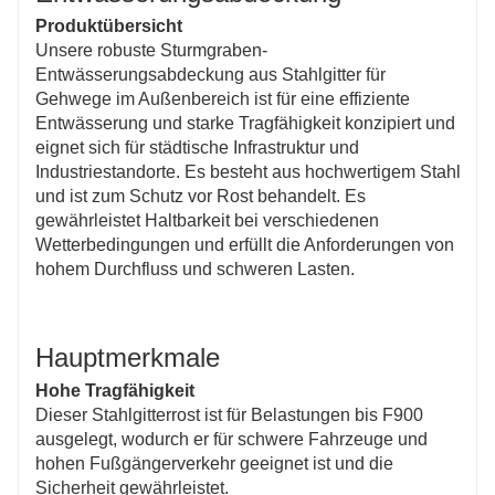
oder Regen und verringert so das Unfallrisiko.
Produktübersicht
Umweltfreundlich und ästhetisch
Unsere robuste Sturmgraben-
Recycelbares Stahlmaterial steht im Einklang mit
Entwässerungsabdeckung aus Stahlgitter für
nachhaltigen Praktiken und sein modernes Design
Gehwege im Außenbereich ist für eine effiziente
steigert die optische Attraktivität der städtischen
Entwässerung und starke Tragfähigkeit konzipiert und
Infrastruktur.
eignet sich für städtische Infrastruktur und
Industriestandorte. Es besteht aus hochwertigem Stahl
und ist zum Schutz vor Rost behandelt. Es
gewährleistet Haltbarkeit bei verschiedenen
Wetterbedingungen und erfüllt die Anforderungen von
hohem Durchfluss und schweren Lasten.
Hauptmerkmale
Hohe Tragfähigkeit
Dieser Stahlgitterrost ist für Belastungen bis F900
ausgelegt, wodurch er für schwere Fahrzeuge und
hohen Fußgängerverkehr geeignet ist und die
Sicherheit gewährleistet.