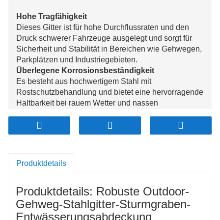
Hohe Tragfähigkeit
Dieses Gitter ist für hohe Durchflussraten und den
Druck schwerer Fahrzeuge ausgelegt und sorgt für
Sicherheit und Stabilität in Bereichen wie Gehwegen,
Parkplätzen und Industriegebieten.
Überlegene Korrosionsbeständigkeit
Es besteht aus hochwertigem Stahl mit
Rostschutzbehandlung und bietet eine hervorragende
Haltbarkeit bei rauem Wetter und nassen
Umgebungen, wodurch die Wartungskosten minimiert
werden.
Hervorragende Entwässerungsleistung
Das offene Gitterdesign fördert einen effizienten
Wasserfluss, verhindert Ansammlungen und
Produktdetails
Rutschgefahren und erhöht die Sicherheit für
Fußgänger und Fahrzeuge.
Produktdetails: Robuste Outdoor-
Rutschfeste Oberfläche
Dieses speziell für Rutschfestigkeit behandelte Gitter
Gehweg-Stahlgitter-Sturmgraben-
gewährleistet einen sicheren Durchgang bei Nässe
Entwässerungsabdeckung