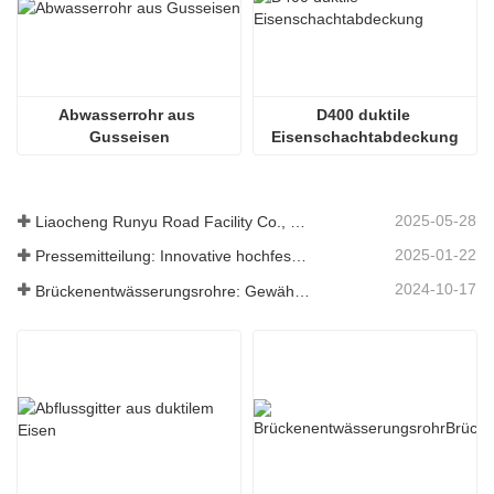
Abwasserrohr aus 
D400 duktile 
Gusseisen
Eisenschachtabdeckung
2025-05-28
Liaocheng Runyu Road Facility Co., Ltd.: Ein zuverlässiger Hersteller von Schachtabdeckungen für eine sicherere städtische Infrastruktur
2025-01-22
Pressemitteilung: Innovative hochfeste Entwässerungsroste – Erhöhung der Sicherheit und Effizienz der städtischen Infrastruktur
2024-10-17
Brückenentwässerungsrohre: Gewährleistung eines effizienten Wassermanagements in der modernen Infrastruktur