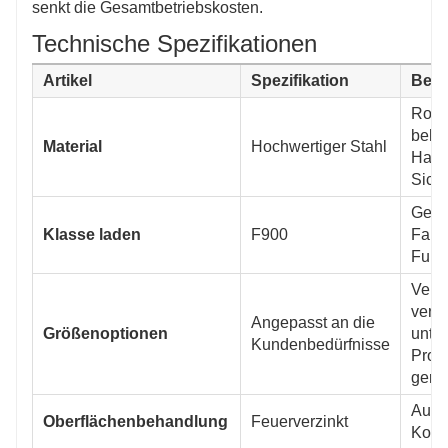
senkt die Gesamtbetriebskosten.
Technische Spezifikationen
Artikel
Spezifikation
Besc
Rost
beha
Material
Hochwertiger Stahl
Haltb
Siche
Geei
Klasse laden
F900
Fahr
Fußg
Vers
verfü
Angepasst an die
Größenoptionen
unte
Kundenbedürfnisse
Proj
gere
Ausg
Oberflächenbehandlung
Feuerverzinkt
Korro