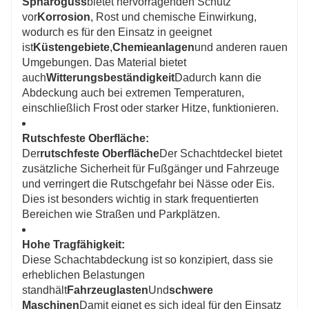
Sphäroguss
bietet hervorragenden Schutz
vor
Korrosion
, Rost und chemische Einwirkung,
wodurch es für den Einsatz in geeignet
ist
Küstengebiete
,
Chemieanlagen
und anderen rauen
Umgebungen. Das Material bietet
auch
Witterungsbeständigkeit
Dadurch kann die
Abdeckung auch bei extremen Temperaturen,
einschließlich Frost oder starker Hitze, funktionieren.
Rutschfeste Oberfläche:
Der
rutschfeste Oberfläche
Der Schachtdeckel bietet
zusätzliche Sicherheit für Fußgänger und Fahrzeuge
und verringert die Rutschgefahr bei Nässe oder Eis.
Dies ist besonders wichtig in stark frequentierten
Bereichen wie Straßen und Parkplätzen.
Hohe Tragfähigkeit:
Diese Schachtabdeckung ist so konzipiert, dass sie
erheblichen Belastungen
standhält
Fahrzeuglasten
Und
schwere
Maschinen
Damit eignet es sich ideal für den Einsatz