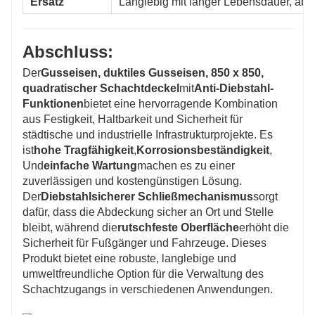
Ersatz
Langlebig mit langer Lebensdauer, abe
Abschluss:
Der
Gusseisen, duktiles Gusseisen, 850 x 850,
quadratischer Schachtdeckel
mit
Anti-Diebstahl-
Funktionen
bietet eine hervorragende Kombination
aus Festigkeit, Haltbarkeit und Sicherheit für
städtische und industrielle Infrastrukturprojekte. Es
ist
hohe Tragfähigkeit
,
Korrosionsbeständigkeit
,
Und
einfache Wartung
machen es zu einer
zuverlässigen und kostengünstigen Lösung.
Der
Diebstahlsicherer Schließmechanismus
sorgt
dafür, dass die Abdeckung sicher an Ort und Stelle
bleibt, während die
rutschfeste Oberfläche
erhöht die
Sicherheit für Fußgänger und Fahrzeuge. Dieses
Produkt bietet eine robuste, langlebige und
umweltfreundliche Option für die Verwaltung des
Schachtzugangs in verschiedenen Anwendungen.