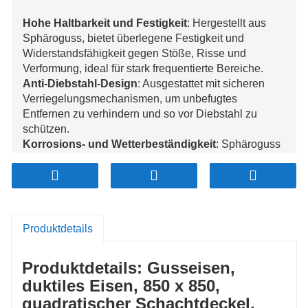
Hohe Haltbarkeit und Festigkeit
: Hergestellt aus
Sphäroguss, bietet überlegene Festigkeit und
Widerstandsfähigkeit gegen Stöße, Risse und
Verformung, ideal für stark frequentierte Bereiche.
Anti-Diebstahl-Design
: Ausgestattet mit sicheren
Verriegelungsmechanismen, um unbefugtes
Entfernen zu verhindern und so vor Diebstahl zu
schützen.
Korrosions- und Wetterbeständigkeit
: Sphäroguss
ist äußerst beständig gegen Rost, Korrosion und raue
Umgebungsbedingungen und gewährleistet eine lang
anhaltende Leistung.
Erhöhte Sicherheit
: Verfügt über eine rutschfeste
Oberfläche, die das Unfallrisiko, insbesondere bei
Produktdetails
Nässe, verringert.
Anpassbar und umweltfreundlich
: Erhältlich in
Produktdetails: Gusseisen,
verschiedenen Größen und Designs für spezifische
Anforderungen, hergestellt aus recycelbaren
duktiles Eisen, 850 x 850,
Materialien für Nachhaltigkeit.
quadratischer Schachtdeckel,