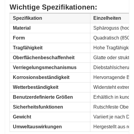
Wichtige Spezifikationen:
Spezifikation
Einzelheiten
Material
Sphäroguss (hochfe
Form
Quadratisch (850x
Tragfähigkeit
Hohe Tragfähigkeit 
Oberflächenbeschaffenheit
Glatte oder struktu
Verriegelungsmechanismus
Diebstahlsicherun
Korrosionsbeständigkeit
Hervorragende Bes
Wetterbeständigkeit
Widersteht extreme
Benutzerdefinierte Größen
Erhältlich in kund
Sicherheitsfunktionen
Rutschfeste Oberfl
Gewicht
Variiert je nach De
Umweltauswirkungen
Hergestellt aus rec