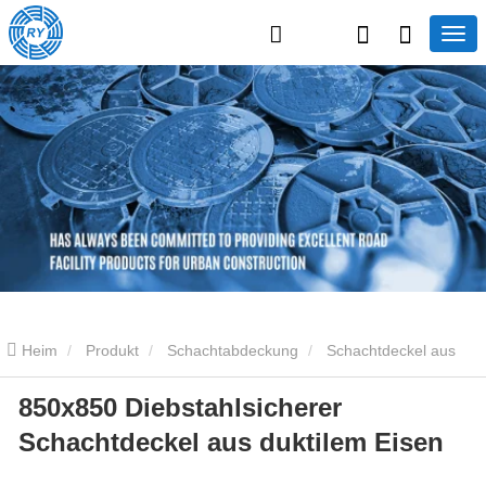
Heim
Produkt
Schachtabdeckung
Schachtdeckel aus
850x850 Diebstahlsicherer
Gusseisen
850x850 Diebstahlsicherer Schachtdeckel aus
Schachtdeckel aus duktilem Eisen
duktilem Eisen