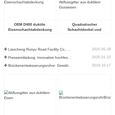
OEM D400 duktile 
Quadratischer 
Eisenschachtabdeckung
Schachtdeckel und 
Abflussgitter
2025-05-28
Liaocheng Runyu Road Facility Co., Ltd.: Ein zuverlässiger Hersteller von Schachtabdeckungen für eine sicherere städtische Infrastruktur
2025-01-22
Pressemitteilung: Innovative hochfeste Entwässerungsroste – Erhöhung der Sicherheit und Effizienz der städtischen Infrastruktur
2024-10-17
Brückenentwässerungsrohre: Gewährleistung eines effizienten Wassermanagements in der modernen Infrastruktur